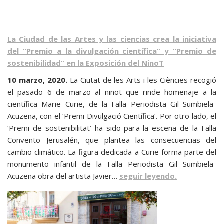
La Ciudad de las Artes y las ciencias crea la iniciativa
del “Premio a la divulgación científica” y “Premio de
sostenibilidad” en la Exposición del NinoT
10 marzo, 2020.
La Ciutat de les Arts i les Ciències recogió
el pasado 6 de marzo al ninot que rinde homenaje a la
científica Marie Curie, de la Falla Periodista Gil Sumbiela-
Acuzena, con el ‘Premi Divulgació Científica‘. Por otro lado, el
‘Premi de sostenibilitat’ ha sido para la escena de la Falla
Convento Jerusalén, que plantea las consecuencias del
cambio climático. La figura dedicada a Curie forma parte del
monumento infantil de la Falla Periodista Gil Sumbiela-
Acuzena obra del artista Javier…
seguir leyendo.