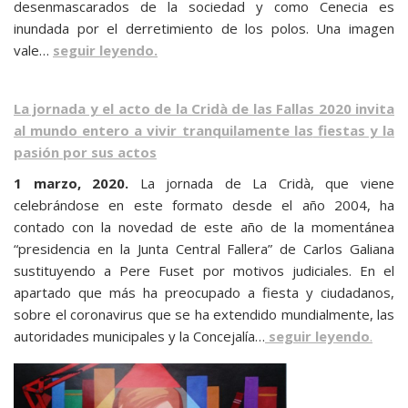
desenmascarados de la sociedad y como Cenecia es
inundada por el derretimiento de los polos. Una imagen
vale…
seguir leyendo.
La jornada y el acto de la Cridà de las Fallas 2020 invita
al mundo entero a vivir tranquilamente las
fiestas y la
pasión por sus actos
1 marzo, 2020.
La jornada de La Cridà, que viene
celebrándose en este formato desde el año 2004, ha
contado con la novedad de este año de la momentánea
“presidencia en la Junta Central Fallera” de Carlos Galiana
sustituyendo a Pere Fuset por motivos judiciales. En el
apartado que más ha preocupado a fiesta y ciudadanos,
sobre el coronavirus que se ha extendido mundialmente, las
autoridades municipales y la Concejalía…
seguir leyendo
.