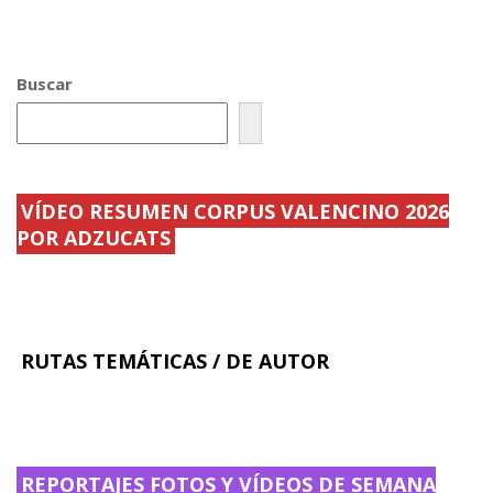
ac
w
m
o
e
itt
ai
m
b
er
l
p
Buscar
o
ar
o
ti
k
r
VÍDEO RESUMEN CORPUS VALENCINO 2026
POR ADZUCATS
RUTAS TEMÁTICAS / DE AUTOR
REPORTAJES FOTOS Y VÍDEOS DE SEMANA