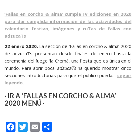
‘Fallas en corcho & alma’ cumple IV ediciones en 2020
para dar cumplida información de las actividades del
calendario festivo, imágenes y ruTas de fallas con
adzucaTs
22 enero 2020.
La sección de ‘Fallas en corcho & alma’ 2020
de adzucaTs presentan desde finales de enero hasta la
ceremonia del fuego ‘la Cremà, una fiesta que es única en el
mundo. Para abrir boca
adzucaTs
ha querido mostrar cinco
secciones introductorias para que el público pueda…
seguir
leyendo.
· IR A ‘FALLAS EN CORCHO & ALMA’
2020 MENÚ ·
F
T
E
C