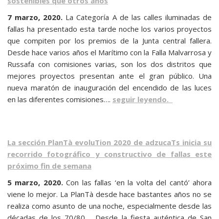
sostenibles que otros años
7 marzo, 2020.
La Categoría A de las calles iluminadas de
fallas ha presentado esta tarde noche los varios proyectos
que compiten por los premios de la Junta central fallera.
Desde hace varios años el Marítimo con la Falla Malvarrosa y
Russafa con comisiones varias, son los dos distritos que
mejores proyectos presentan ante el gran público. Una
nueva maratón de inauguración del encendido de las luces
en las diferentes comisiones….
seguir leyendo.
La sección PlanTà evoluTion 2020 de adzucaTs inicia su
recorrido fotográfico y constructivo de fallas este
próximo fin de semana
5 marzo, 2020.
Con las fallas ‘en la volta del cantó’ ahora
viene lo mejor. La PlanTà desde hace bastantes años no se
realiza como asunto de una noche, especialmente desde las
décadas de los 70/80…. Desde la fiesta auténtica de San