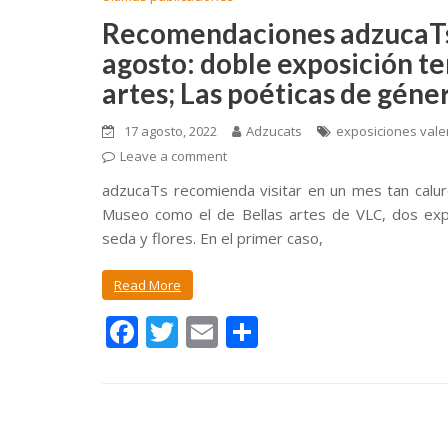
Recomendaciones adzucaTs
agosto: doble exposición t
artes; Las poéticas de géner
17 agosto, 2022
Adzucats
exposiciones vale
Leave a comment
adzucaTs recomienda visitar en un mes tan calu
Museo como el de Bellas artes de VLC, dos exp
seda y flores. En el primer caso,
Read More
F
T
E
C
ac
w
m
o
e
itt
ai
m
b
er
l
p