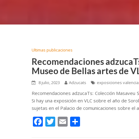
Ultimas publicaciones
Recomendaciones adzucaTs:
Museo de Bellas artes de VL
8 julio, 2023
Adzucats
exposiciones valencia
Recomendaciones adzucaTs: Colección Masaveu Sor
Si hay una exposición en VLC sobre el año de Soroll
sujetas en el Palacio de comunicaciones sobre el a
F
T
E
C
ac
w
m
o