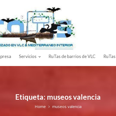
presa
Servicios
RuTas de barrios de VLC
RuTas
Etiqueta:
museos valencia
Home
museos valencia