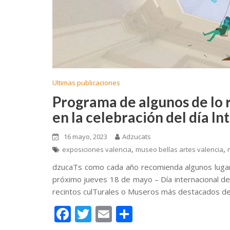
Ultimas publicaciones
Programa de algunos de lo 
en la celebración del día I
16 mayo, 2023
Adzucats
,
,
exposiciones valencia
museo bellas artes valencia
dzucaTs como cada año recomienda algunos lugar
próximo jueves 18 de mayo – Día internacional de
recintos culTurales o Museros más destacados de
F
T
E
C