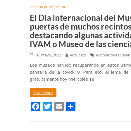
Ultimas publicaciones
El Día internacional del M
puertas de muchos recintos
destacando algunas activida
IVAM o Museo de las cienci
18 mayo, 2022
Adzucats
exposiciones valen
Los museos han ido recuperando en estos últimos
sanitaria de la covid-19. Para ello, el lema
gratuitamente hoy miércoles 18
Read More
F
T
E
C
ac
w
m
o
e
itt
ai
m