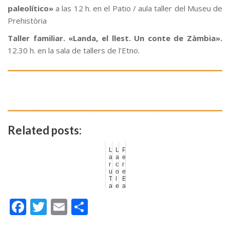
paleolítico»
a las 12 h. en el Patio / aula taller del Museu de
Prehistòria
Taller familiar. «Landa, el llest. Un conte de Zàmbia».
12.30 h. en la sala de tallers de l’Etno.
Related posts:
L
L
P
a
a
e
r
c
r
u
o
e
T
l
B
a
e
a
d
c
e
F
T
E
C
e
c
n
l
i
a
a
ó
y
ac
w
m
o
P
n
E
r
I
s