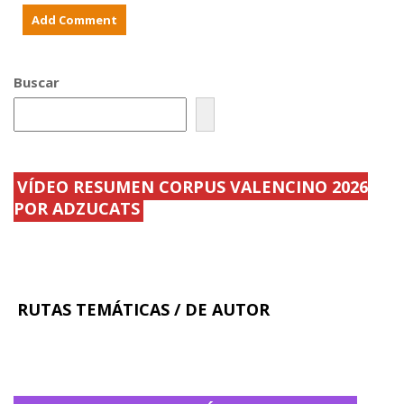
s
a
d
y
e
o
r
r
e
d
n
.
Buscar
o
.
m
.
b
r
.
.
.
VÍDEO RESUMEN CORPUS VALENCINO 2026
POR ADZUCATS
RUTAS TEMÁTICAS / DE AUTOR