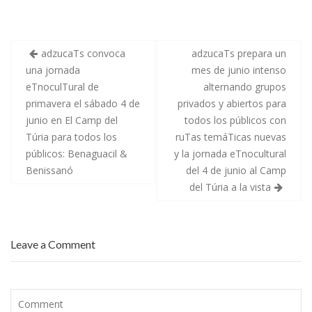
e
itt
ai
m
i
b
c
m
e
i
b
er
l
p
e
r
f
r
d
,
o
ar
a
r
m
adzucaTs convoca
adzucaTs prepara un
N
o
a
a
l
n
una jornada
mes de junio intenso
o
ti
v
a
o
eTnoculTural de
alternando grupos
i
y
a
k
r
d
l
m
primavera el sábado 4 de
privados y abiertos para
a
a
a
d
F
n
junio en El Camp del
todos los públicos con
2
u
o
Túria para todos los
ruTas temáTicas nuevas
0
n
,
2
d
g
públicos: Benaguacil &
y la jornada eTnocultural
5
a
a
d
c
n
Benissanó
del 4 de junio al Camp
e
i
a
a
ó
n
del Túria a la vista
d
n
e
z
B
l
u
a
c
c
n
o
a
c
n
Leave a Comment
T
a
c
s
i
u
s
x
r
e
a
s
c
p
o
e
r
d
l
e
e
e
s
l