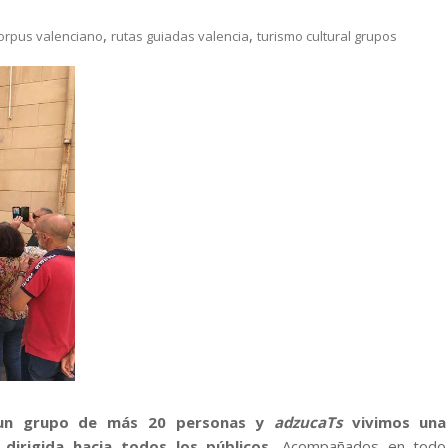
,
,
corpus valenciano
rutas guiadas valencia
turismo cultural grupos
, un grupo de más 20 personas y
adzucaTs
vivimos una
a dirigida hacia todos los públicos.
Acompañados en todo