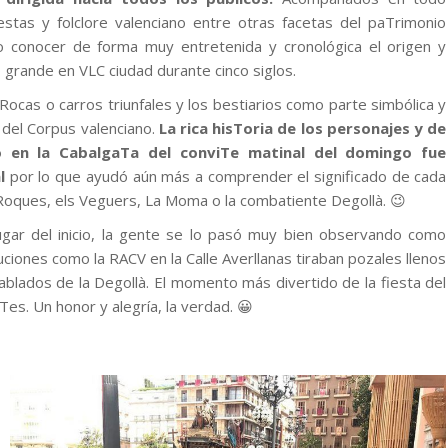
estas y folclore valenciano entre otras facetas del paTrimonio
udo conocer de forma muy entretenida y cronológica el origen y
 grande en VLC ciudad durante cinco siglos.
 Rocas o carros triunfales y los bestiarios como parte simbólica y
del Corpus valenciano.
La rica hisToria de los personajes y de
o en la CabalgaTa del conviTe matinal del domingo fue
l
por lo que ayudó aún más a comprender el significado de cada
s Roques, els Veguers, La Moma o la combatiente Degollà. 😉
lugar del inicio, la gente se lo pasó muy bien observando como
uciones como la RACV en la Calle Averllanas tiraban pozales llenos
ablados de la Degollà. El momento más divertido de la fiesta del
es. Un honor y alegría, la verdad. 😀