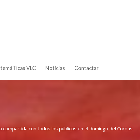
 temáTicas VLC
Noticias
Contactar
iva compartida con todos los públicos en el domingo del Corpus