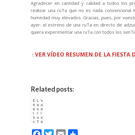
Agradecer en cantidad y calidad a todos los pr
realizar una ruTa que no es nada convencional 
humedad muy elevados. Gracias, pues, por vuest
ayer: el estreno de una ruTa en directo de adzu
quiera experimentar una ruTa con todos los senTid
· VER VÍDEO RESUMEN DE LA FIESTA
Related posts:
E
L
V
n
a
u
e
s
e
l
r
l
V
u
v
c
T
e
e
a
l
F
T
E
C
n
s
a
t
e
R