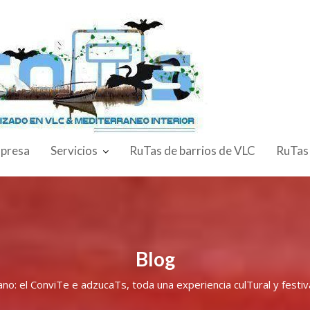
presa
Servicios
RuTas de barrios de VLC
RuTas
Blog
ano: el ConviTe e adzucaTs, toda una experiencia culTural y fest