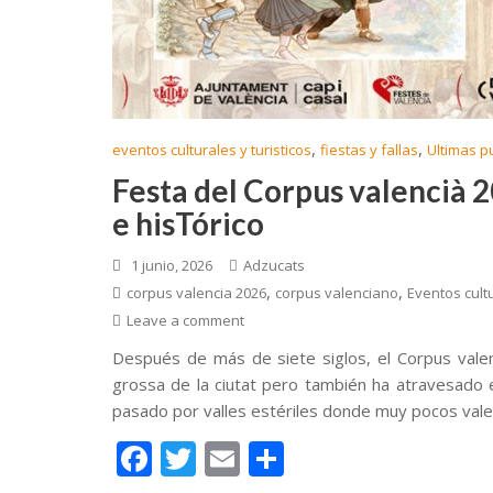
,
,
eventos culturales y turisticos
fiestas y fallas
Ultimas p
Festa del Corpus valencià 2
e hisTórico
1 junio, 2026
Adzucats
,
,
corpus valencia 2026
corpus valenciano
Eventos cult
Leave a comment
Después de más de siete siglos, el Corpus valenc
grossa de la ciutat pero también ha atravesado e
pasado por valles estériles donde muy pocos vale
F
T
E
C