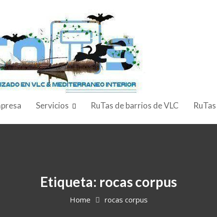
presa
Servicios
RuTas de barrios de VLC
RuTas
Etiqueta:
rocas corpus
Home
rocas corpus