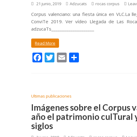
21 junio, 2019
Adzucats
rocas corpus
Leav
Corpus valenciano: una fiesta única en VLC.La l
ConviTe 2019. Ver vídeo Llegada de Las Rocas
adzucaTs____________________
Read More
F
T
E
C
ac
w
m
o
e
itt
ai
m
b
er
l
p
o
ar
Ultimas publicaciones
o
ti
Imágenes sobre el Corpus v
k
r
año el patrimonio culTural 
siglos