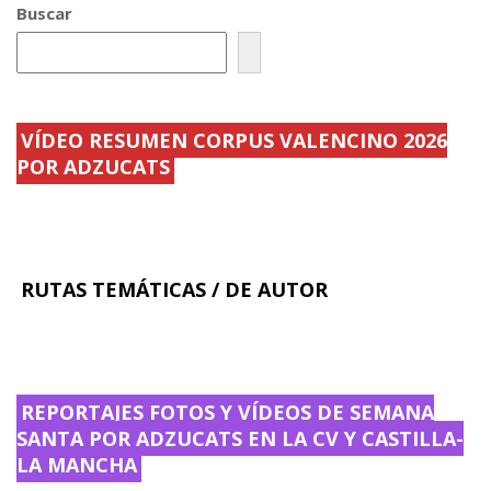
Buscar
r
ú
e
b
y
l
.
i
.
c
.
.
.
.
VÍDEO RESUMEN CORPUS VALENCINO 2026
POR ADZUCATS
RUTAS TEMÁTICAS / DE AUTOR
REPORTAJES FOTOS Y VÍDEOS DE SEMANA
SANTA POR ADZUCATS EN LA CV Y CASTILLA-
LA MANCHA