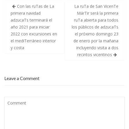
o
ar
a
n
a
Con las ruTas de La
La ruTa de San VicenTe
d
m
n
,
e
e
primera navidad
MárTir será la primera
o
ti
T
s
s
adzucaTs terminará el
ruTa abierta para todos
a
d
d
k
r
l
e
e
año 2021 para iniciar
los públicos de adzucaTs
l
j
l
e
u
s
2022 con excursiones en
el próximo domingo 23
r
n
á
el mediTerráneo interior
de enero por la mañana
e
i
b
s
o
a
y costa
incluyendo visita a dos
i
i
d
n
n
o
recintos vicentinos
f
t
2
a
e
1
n
n
d
t
s
e
i
o
f
l
a
e
Leave a Comment
y
l
b
a
t
r
d
e
e
u
r
r
l
n
o
t
a
,
o
n
s
e
d
i
n
o
g
e
g
u
l
r
i
M
u
e
U
p
n