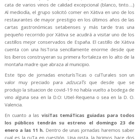
cata de varios vinos de calidad excepcional (blanco, tinto….)
Al mediodía, el grupo solicitó comer en Xàtiva en uno de los
restaurantes de mayor prestigio en los últimos años de las
cartas gastronómicas setabenses y más tarde tras una
pequeño recorrido por Xàtiva se acudirá a visitar uno de los
castillos mejor conservados de España. El castillo de Xàtiva
cuenta con una hisToria sencillamente enorme desde que
los íberos construyeran su primera fortaleza en lo alto de la
montaña madre que abraza al municipio.
Este tipo de jornadas enoturísTicas o culTurales son un
valor muy preciado para
adzucaTs
que desde que se
produjo la situacion de covid-19 no había vuelto a bodega de
vino alguna sea en la D.O: Utiel-Requena o sea en la D. O.
Valencia.
En cuanto a las
visiTas temáTicas guiadas para todos
los públicos tendrán su estreno el domingo 23 de
enero a las 11 h.
Dentro de unas jornadas haremos saber
cual es la ruTa en cuestión. Una pista, la hicimos hace dos