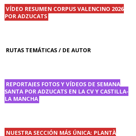
o
l
n
VÍDEO RESUMEN CORPUS VALENCINO 2026
c
1
a
e
d
t
POR ADZUCATS
s
e
i
i
.
v
.
.
a
.
.
d
.
e
.
.
.
RUTAS TEMÁTICAS / DE AUTOR
REPORTAJES FOTOS Y VÍDEOS DE SEMANA
SANTA POR ADZUCATS EN LA CV Y CASTILLA-
LA MANCHA
NUESTRA SECCIÓN MÁS ÚNICA: PLANTÀ