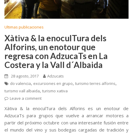
Ultimas publicaciones
Xàtiva & la enoculTura dels
Alforins, un enotour que
regresa con AdzucaTs en La
Costera y la Vall d´Albaida
28 agosto, 2017
Adzucats
,
,
,
do valencia
excursiones en grupo
turismo terres alforins
,
turismo vall albaida
turismo xativa
Leave a comment
Xàtiva & la enoculTura dels Alforins es un enotour de
AdzucaTs para grupos que vuelve a arrancar motores a
partir del próximo octubre con una interesante fusión entre
el mundo del vino y sus bodegas cargadas de tradición y