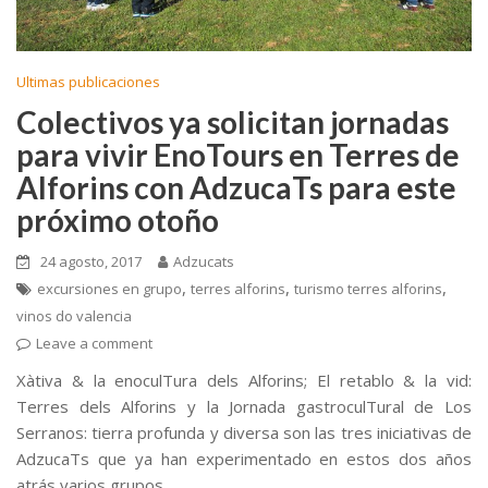
Ultimas publicaciones
Colectivos ya solicitan jornadas
para vivir EnoTours en Terres de
Alforins con AdzucaTs para este
próximo otoño
24 agosto, 2017
Adzucats
,
,
,
excursiones en grupo
terres alforins
turismo terres alforins
vinos do valencia
Leave a comment
Xàtiva & la enoculTura dels Alforins; El retablo & la vid:
Terres dels Alforins y la Jornada gastroculTural de Los
Serranos: tierra profunda y diversa son las tres iniciativas de
AdzucaTs que ya han experimentado en estos dos años
atrás varios grupos