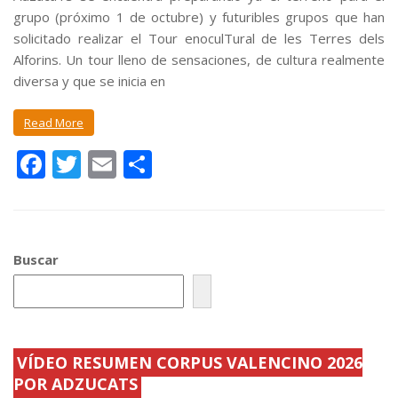
grupo (próximo 1 de octubre) y futuribles grupos que han
solicitado realizar el Tour enoculTural de les Terres dels
Alforins. Un tour lleno de sensaciones, de cultura realmente
diversa y que se inicia en
Read More
F
T
E
C
ac
w
m
o
e
itt
ai
m
b
er
l
p
Buscar
o
ar
o
ti
k
r
VÍDEO RESUMEN CORPUS VALENCINO 2026
POR ADZUCATS