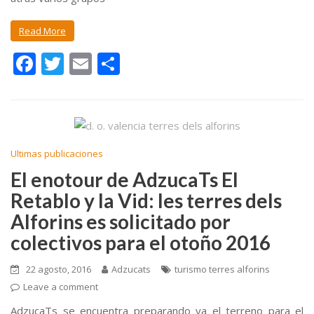
Read More
F
T
E
C
ac
w
m
o
e
itt
ai
m
b
er
l
p
o
ar
Ultimas publicaciones
o
ti
El enotour de AdzucaTs El
k
r
Retablo y la Vid: les terres dels
Alforins es solicitado por
colectivos para el otoño 2016
22 agosto, 2016
Adzucats
turismo terres alforins
Leave a comment
AdzucaTs se encuentra preparando ya el terreno para el