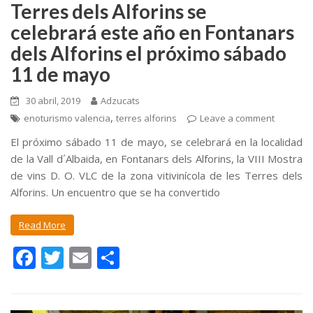
Terres dels Alforins se
celebrará este año en Fontanars
dels Alforins el próximo sábado
11 de mayo
30 abril, 2019
Adzucats
,
enoturismo valencia
terres alforins
Leave a comment
El próximo sábado 11 de mayo, se celebrará en la localidad
de la Vall d´Albaida, en Fontanars dels Alforins, la VIII Mostra
de vins D. O. VLC de la zona vitivinícola de les Terres dels
Alforins. Un encuentro que se ha convertido
Read More
F
T
E
C
ac
w
m
o
e
itt
ai
m