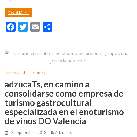
Read More
F
T
E
C
ac
w
m
o
e
itt
ai
m
b
er
l
p
o
ar
o
ti
Ultimas publicaciones
k
r
adzucaTs, en camino a
consolidarse como empresa de
turismo gastrocultural
especializada en el enoturismo
de vinos DO Valencia
3 septiembre, 2018
Adzucats