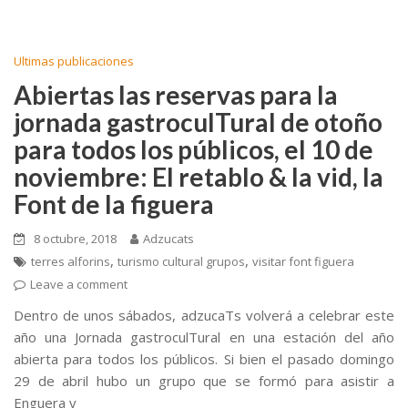
e
itt
ai
m
b
er
l
p
o
ar
Ultimas publicaciones
o
ti
Abiertas las reservas para la
k
r
jornada gastroculTural de otoño
para todos los públicos, el 10 de
noviembre: El retablo & la vid, la
Font de la figuera
8 octubre, 2018
Adzucats
,
,
terres alforins
turismo cultural grupos
visitar font figuera
Leave a comment
Dentro de unos sábados, adzucaTs volverá a celebrar este
año una Jornada gastroculTural en una estación del año
abierta para todos los públicos. Si bien el pasado domingo
29 de abril hubo un grupo que se formó para asistir a
Enguera y