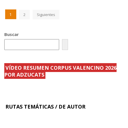
e
itt
ai
m
b
er
l
p
1
2
Siguientes
o
ar
o
ti
k
r
Buscar
VÍDEO RESUMEN CORPUS VALENCINO 2026
POR ADZUCATS
RUTAS TEMÁTICAS / DE AUTOR