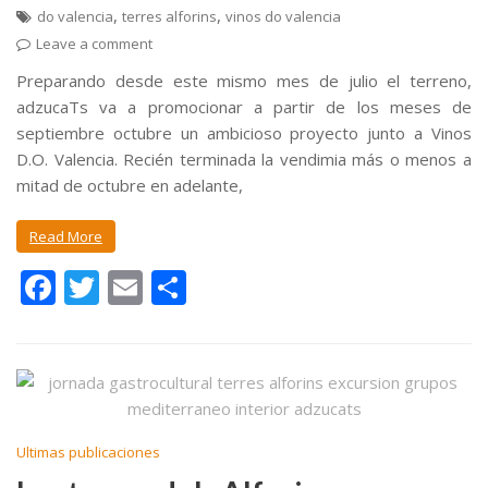
,
,
do valencia
terres alforins
vinos do valencia
Leave a comment
Preparando desde este mismo mes de julio el terreno,
adzucaTs va a promocionar a partir de los meses de
septiembre octubre un ambicioso proyecto junto a Vinos
D.O. Valencia. Recién terminada la vendimia más o menos a
mitad de octubre en adelante,
Read More
F
T
E
C
ac
w
m
o
e
itt
ai
m
b
er
l
p
o
ar
o
ti
Ultimas publicaciones