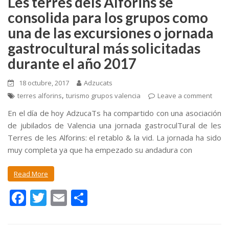
k
r
Les terres dels Alforins se
consolida para los grupos como
una de las excursiones o jornada
gastrocultural más solicitadas
durante el año 2017
18 octubre, 2017
Adzucats
,
terres alforins
turismo grupos valencia
Leave a comment
En el día de hoy AdzucaTs ha compartido con una asociación
de jubilados de Valencia una jornada gastroculTural de les
Terres de les Alforins: el retablo & la vid. La jornada ha sido
muy completa ya que ha empezado su andadura con
Read More
F
T
E
C
ac
w
m
o