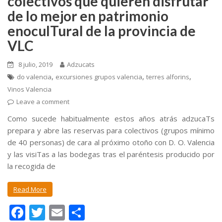
colectivos que quieren disfrutar
de lo mejor en patrimonio
enoculTural de la provincia de
VLC
8 julio, 2019
Adzucats
,
,
,
do valencia
excursiones grupos valencia
terres alforins
Vinos Valencia
Leave a comment
Como sucede habitualmente estos años atrás adzucaTs
prepara y abre las reservas para colectivos (grupos mínimo
de 40 personas) de cara al próximo otoño con D. O. Valencia
y las visiTas a las bodegas tras el paréntesis producido por
la recogida de
Read More
F
T
E
C