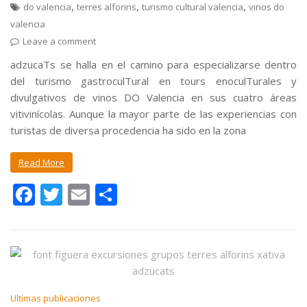
,
,
,
do valencia
terres alforins
turismo cultural valencia
vinos do
valencia
Leave a comment
adzucaTs se halla en el camino para especializarse dentro
del turismo gastroculTural en tours enoculTurales y
divulgativos de vinos DO Valencia en sus cuatro áreas
vitivinícolas. Aunque la mayor parte de las experiencias con
turistas de diversa procedencia ha sido en la zona
Read More
F
T
E
C
ac
w
m
o
e
itt
ai
m
b
er
l
p
o
ar
o
ti
Ultimas publicaciones