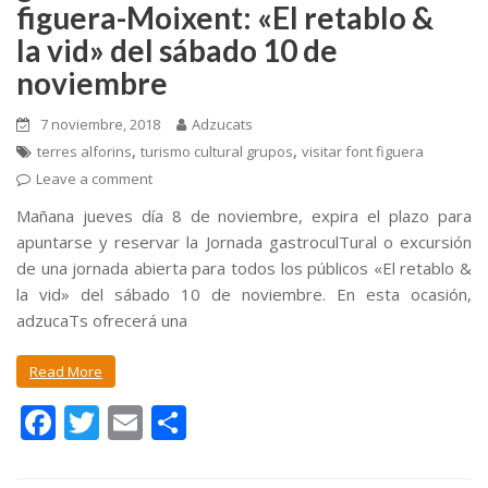
figuera-Moixent: «El retablo &
la vid» del sábado 10 de
noviembre
7 noviembre, 2018
Adzucats
,
,
terres alforins
turismo cultural grupos
visitar font figuera
Leave a comment
Mañana jueves día 8 de noviembre, expira el plazo para
apuntarse y reservar la Jornada gastroculTural o excursión
de una jornada abierta para todos los públicos «El retablo &
la vid» del sábado 10 de noviembre. En esta ocasión,
adzucaTs ofrecerá una
Read More
F
T
E
C
ac
w
m
o