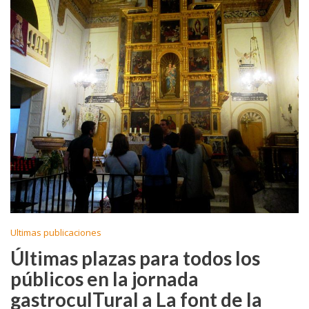
b
er
l
p
o
ar
o
ti
k
r
Ultimas publicaciones
Últimas plazas para todos los
públicos en la jornada
gastroculTural a La font de la