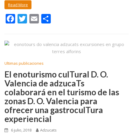
Read More
F
T
E
C
ac
w
m
o
e
itt
ai
m
b
er
l
p
o
ar
o
ti
Ultimas publicaciones
k
r
El enoturismo culTural D. O.
Valencia de adzucaTs
colaborará en el turismo de las
zonas D. O. Valencia para
ofrecer una gastroculTura
experiencial
6 julio, 2018
Adzucats