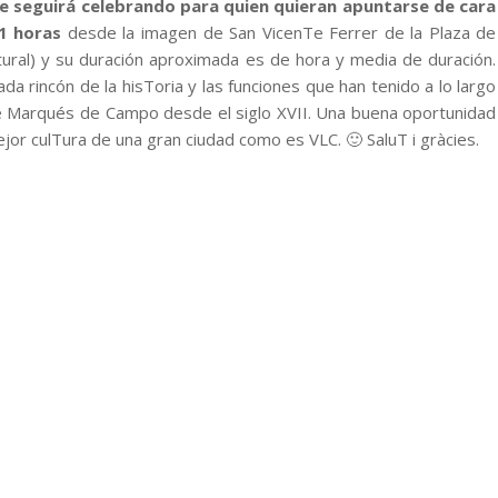
e seguirá celebrando para quien quieran apuntarse de cara
11 horas
desde la imagen de San VicenTe Ferrer de la Plaza de
ltural) y su duración aproximada es de hora y media de duración.
da rincón de la hisToria y las funciones que han tenido a lo largo
l de Marqués de Campo desde el siglo XVII. Una buena oportunidad
ejor culTura de una gran ciudad como es VLC. 🙂 SaluT i gràcies.