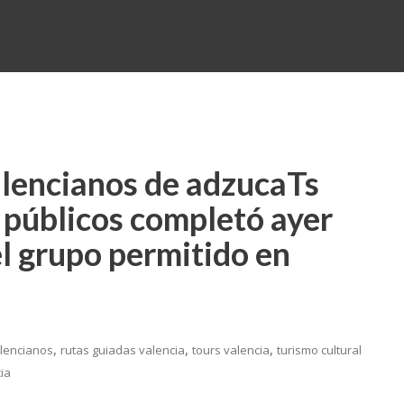
alencianos de adzucaTs
s públicos completó ayer
l grupo permitido en
,
,
,
alencianos
rutas guiadas valencia
tours valencia
turismo cultural
ia