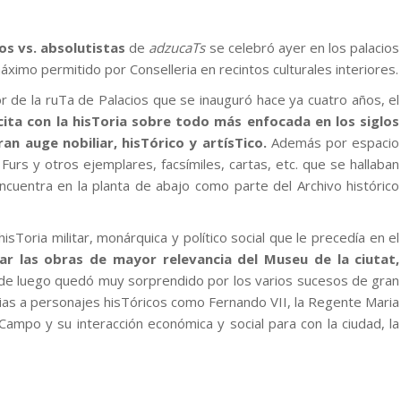
ios vs. absolutistas
de
adzucaTs
se celebró ayer en los palacios
imo permitido por Conselleria en recintos culturales interiores.
r de la ruTa de Palacios que se inauguró hace ya cuatro años, el
cita con la hisToria sobre todo más enfocada en los siglos
an auge nobiliar, hisTórico y artísTico.
Además por espacio
 Furs y otros ejemplares, facsímiles, cartas, etc. que se hallaban
cuentra en la planta de abajo como parte del Archivo histórico
Toria militar, monárquica y político social que le precedía en el
r las obras de mayor relevancia del Museu de la ciutat,
de luego quedó muy sorprendido por los varios sucesos de gran
ias a personajes hisTóricos como Fernando VII, la Regente Maria
e Campo y su interacción económica y social para con la ciudad, la