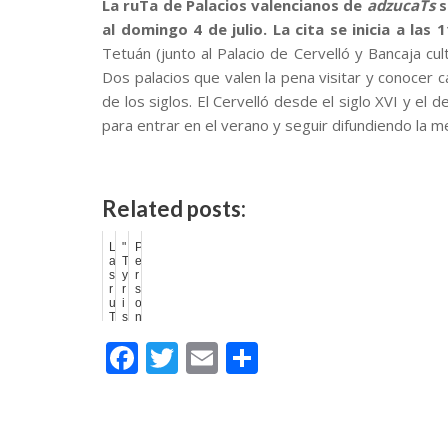
La ruTa de Palacios valencianos de
adzucaTs
s
al domingo 4 de julio. La cita se inicia a las 
Tetuán (junto al Palacio de Cervelló y Bancaja cu
Dos palacios que valen la pena visitar y conocer ca
de los siglos. El Cervelló desde el siglo XVI y e
para entrar en el verano y seguir difundiendo la m
Related posts:
L
"
P
a
T
e
s
y
r
r
r
s
u
i
o
T
s
n
a
u
a
F
T
E
C
s
r
l
'
b
b
e
e
i
ac
w
m
o
s
"
l
p
o
o
e
itt
ai
m
e
l
n
c
a
g
i
v
u