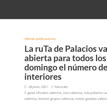
Ultimas publicaciones
La ruTa de Palacios v
abierta para todos lo
domingo el número de
interiores
28 junio, 2021
Adzucats
,
,
guias oficiales valencia
ocio valencia
ruta palacios v
,
,
valencia
turismo grupos valencia
visitas guiadas valenc