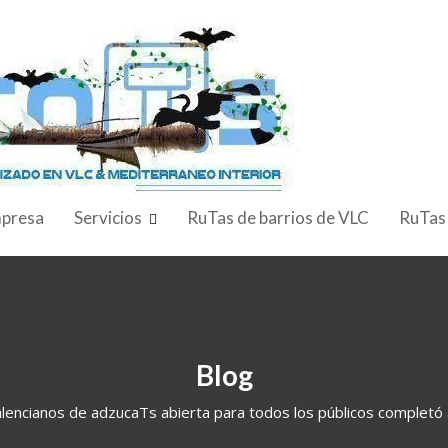
presa
Servicios
RuTas de barrios de VLC
RuTas
Blog
alencianos de adzucaTs abierta para todos los públicos completó