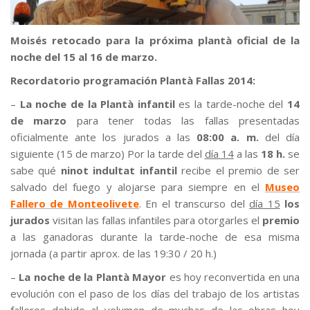
Moisés retocado para la próxima plantà oficial de la
noche del 15 al 16 de marzo.
Recordatorio programación Plantà Fallas 2014:
–
La noche de la Plantà infantil
es la tarde-noche del
14
de marzo
para tener todas las fallas presentadas
oficialmente ante los jurados a las
08:00 a. m.
del día
siguiente (15 de marzo) Por la tarde del
día 14
a las
18 h.
se
sabe qué
ninot indultat
infantil
recibe el premio de ser
salvado del fuego y alojarse para siempre en el
Museo
Fallero de Monteolivete
. En el transcurso del
día 15
los
jurados
visitan las fallas infantiles para otorgarles el
premio
a las ganadoras durante la tarde-noche de esa misma
jornada (a partir aprox. de las 19:30 / 20 h.)
–
La noche de la Plantà Mayor
es hoy reconvertida en una
evolución con el paso de los días del trabajo de los artistas
falleros debido al volumen de muchas de las obras hoy