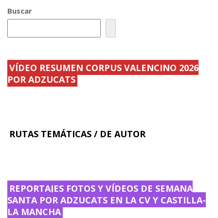
u
u
l
d
Buscar
t
i
u
n
r
a
a
r
l
i
ú
o
n
d
i
e
VÍDEO RESUMEN CORPUS VALENCINO 2026
c
l
POR ADZUCATS
a
a
.
.
.
.
.
.
RUTAS TEMÁTICAS / DE AUTOR
REPORTAJES FOTOS Y VÍDEOS DE SEMANA
SANTA POR ADZUCATS EN LA CV Y CASTILLA-
LA MANCHA