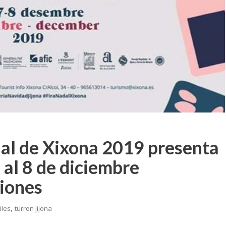
adal de Xixona 2019 presenta
 al 8 de diciembre
ciones
,
iles
turron jijona