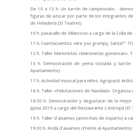
De 10 a 13 h. Un turrón de campeonato. : demosr
figuras de azúcar por parte de los integrantes 
de Heladería (El Teatret)
10 h. pasacalle de Villancicos a cargo de la Colla 
11 h. Cuentacuentos «Are you grumpy, Santa?”. 7i7
12 h. Taller Marionetas «Marionetas jijonencas». 
13 h. Demostración de yema tostada y turrón a
Ayuntamiento)
17 h. Actividad musical para niños. Agrupació Artís
18 h. Taller «Felicitaciones de Navidad». Organiza
18:30 h. Demostración y degustacin de la mejor 
Jijona 2019 a cargo del Restaurante L’entrepà (El 
19 h. Taller d´aixames (antorchas de esparto) a ca
19:30 h. Rodà d´aixames (Frente al Ayuntamiento)