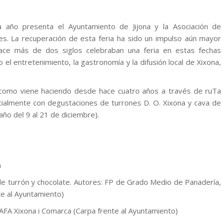
a año presenta el Ayuntamiento de Jijona y la Asociación de
es. La recuperación de esta feria ha sido un impulso aún mayor
hace más de dos siglos celebraban una feria en estas fechas
el entretenimiento, la gastronomía y la difusión local de Xixona,
io como viene haciendo desde hace cuatro años a través de ruTa
cialmente con degustaciones de turrones D. O. Xixona y cava de
ño del 9 al 21 de diciembre).
a
 de turrón y chocolate. Autores: FP de Grado Medio de Panadería,
te al Ayuntamiento)
 AFA Xixona i Comarca (Carpa frente al Ayuntamiento)