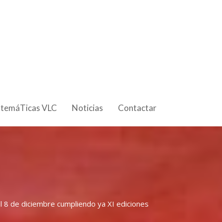
 temáTicas VLC
Noticias
Contactar
al 8 de diciembre cumpliendo ya XI ediciones