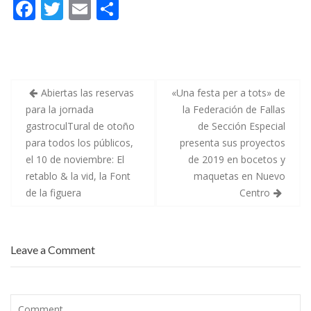
F
T
E
C
e
d
u
s
e
i
ac
w
m
o
u
l
a
s
a
d
e
itt
ai
m
p
s
e
u
F
S
b
er
l
p
e
a
a
r
l
n
o
ar
t
l
t
Abiertas las reservas
«Una festa per a tots» de
a
a
a
s
s
M
para la jornada
la Federación de Fallas
o
ti
c
2
ó
gastroculTural de otoño
de Sección Especial
o
0
n
k
r
n
2
i
para todos los públicos,
presenta sus proyectos
u
5
c
n
s
a
el 10 de noviembre: El
de 2019 en bocetos y
f
e
d
retablo & la vid, la Font
maquetas en Nuevo
i
p
e
n
r
V
de la figuera
Centro
d
e
a
e
p
l
s
a
e
e
r
n
m
a
c
a
n
i
Leave a Comment
n
p
a
a
a
a
e
r
c
x
a
o
p
s
g
l
e
e
o
r
l