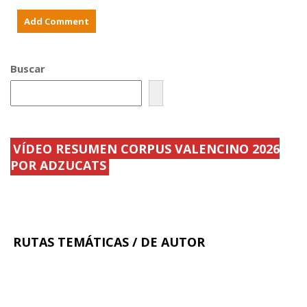
a
z
l
n
o
a
t
F
d
e
e
y
l
l
Buscar
´
a
e
b
s
a
t
.
o
.
.
.
.
.
VÍDEO RESUMEN CORPUS VALENCINO 2026
POR ADZUCATS
RUTAS TEMÁTICAS / DE AUTOR