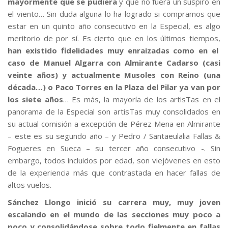
mayormente que se pudiera
y que no fuera un suspiro en
el viento… Sin duda alguna lo ha logrado si compramos que
estar en un quinto año consecutivo en la Especial, es algo
meritorio de por sí. Es cierto que en los últimos tiempos,
han existido fidelidades muy enraizadas como en el
caso de Manuel Algarra con Almirante Cadarso (casi
veinte años) y actualmente Musoles con Reino (una
década…) o Paco Torres en la Plaza del Pilar ya van por
los siete años
… Es más, la mayoría de los artisTas en el
panorama de la Especial son artisTas muy consolidados en
su actual comisión a excepción de Pérez Mena en Almirante
– este es su segundo año – y Pedro / Santaeulalia Fallas &
Fogueres en Sueca – su tercer año consecutivo -. Sin
embargo, todos incluidos por edad, son viejóvenes en esto
de la experiencia más que contrastada en hacer fallas de
altos vuelos.
Sánchez Llongo inició su carrera muy, muy joven
escalando en el mundo de las secciones muy poco a
poco y consolidándose sobre todo fielmente en fallas