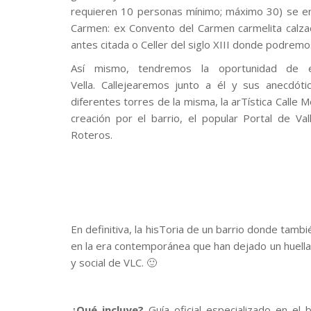
requieren 10 personas mínimo; máximo 30) se enc
Carmen: ex Convento del Carmen carmelita calza
antes citada o Celler del siglo XIII donde podrem
Así mismo, tendremos la oportunidad de e
Vella. Callejearemos junto a él y sus anecdóti
diferentes torres de la misma, la arTística Calle M
creación por el barrio, el popular Portal de Va
Roteros.
En definitiva, la hisToria de un barrio donde tamb
en la era contemporánea que han dejado un huella y
y social de VLC. 🙂
¿Qué incluye?
Guía oficial especializado en el 