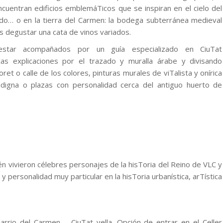
uentran edificios emblemáTicos que se inspiran en el cielo del
do… o en la tierra del Carmen: la bodega subterránea medieval
os degustar una cata de vinos variados.
star acompañados por un guía especializado en CiuTat
cas explicaciones por el trazado y muralla árabe y divisando
oret o calle de los colores, pinturas murales de viTalista y onírica
lldigna o plazas con personalidad cerca del antiguo huerto de
ién vivieron célebres personajes de la hisToria del Reino de VLC y
 personalidad muy particular en la hisToria urbanística, arTística
barrio del Carmen – CiuTat vella. Opción de entrar en el Celler