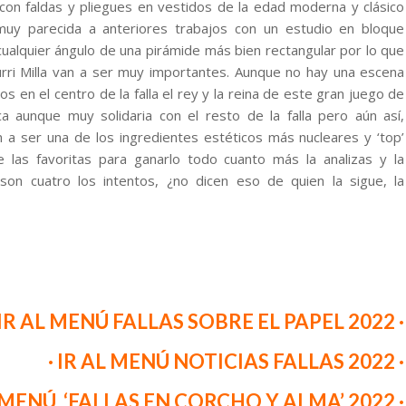
n faldas y pliegues en vestidos de la edad moderna y clásico
uy parecida a anteriores trabajos con un estudio en bloque
alquier ángulo de una pirámide más bien rectangular por lo que
hurri Milla van a ser muy importantes. Aunque no hay una escena
 en el centro de la falla el rey y la reina de este gran juego de
ica aunque muy solidaria con el resto de la falla pero aún así,
a ser una de los ingredientes estéticos más nucleares y ‘top’
e las favoritas para ganarlo todo cuanto más la analizas y la
son cuatro los intentos, ¿no dicen eso de quien la sigue, la
 IR AL MENÚ FALLAS SOBRE EL PAPEL 2022 ·
· IR AL MENÚ NOTICIAS FALLAS 2022 ·
L MENÚ ‘FALLAS EN CORCHO Y ALMA’ 2022 ·