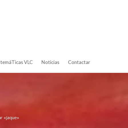
 temáTicas VLC
Noticias
Contactar
ar «Jaque»