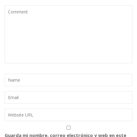
o
ti
k
r
Guarda mi nombre, correo electrónico y web en este