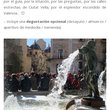
por el guía, por la intuición, por las preguntas, por las calles
estrechas de Ciutat Vella, por el esplendor escondido de
Valencia… 🙂
– Incluye una
degustación
opcional
(desayuno / almuerzo /
aperitivo de mediodía / merienda)
–