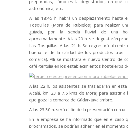
preparadas, cómo es la degustación, en qué co
astronómica, etc.
A las 18:45 h. habrá un desplazamiento hasta 
Tosquillas (Mora de Rubielos) para realizar un
guiada, por la senda fluvial de una ho
aproximadamente. A las 20 h. se degustarán produ
Las Tosquillas. A las 21 h. Se regresará al cen
buena fe de la calidad de los productos tras 
comarca). Allí se mostrará el nuevo Centro de co
café-tertulia en los establecimientos hosteleros de
A las 22 h. los asistentes se trasladarán en est
Alcalá, km. 23 a 7,5 kms de Mora) para asistir a
que goza la comarca de Gúdar-Javalambre.
A las 23:30 h. será el fin de la presentación con u
En la empresa se ha informado que en el caso q
programados, se podrían adherir en el momento 