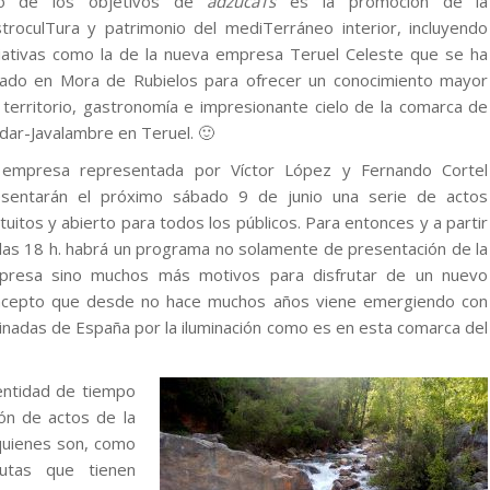
o de los objetivos de
adzucaTs
es la promoción de la
troculTura y patrimonio del mediTerráneo interior, incluyendo
ciativas como la de la nueva empresa Teruel Celeste que se ha
ado en Mora de Rubielos para ofrecer un conocimiento mayor
 territorio, gastronomía e impresionante cielo de la comarca de
dar-Javalambre en Teruel. 🙂
 empresa representada por Víctor López y Fernando Cortel
esentarán el próximo sábado 9 de junio una serie de actos
tuitos y abierto para todos los públicos. Para entonces y a partir
las 18 h. habrá un programa no solamente de presentación de la
presa sino muchos más motivos para disfrutar de un nuevo
ncepto que desde no hace muchos años viene emergiendo con
nadas de España por la iluminación como es en esta comarca del
entidad de tiempo
lón de actos de la
quienes son, como
rutas que tienen