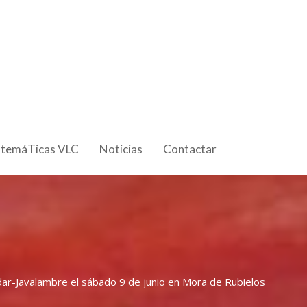
 temáTicas VLC
Noticias
Contactar
ar-Javalambre el sábado 9 de junio en Mora de Rubielos