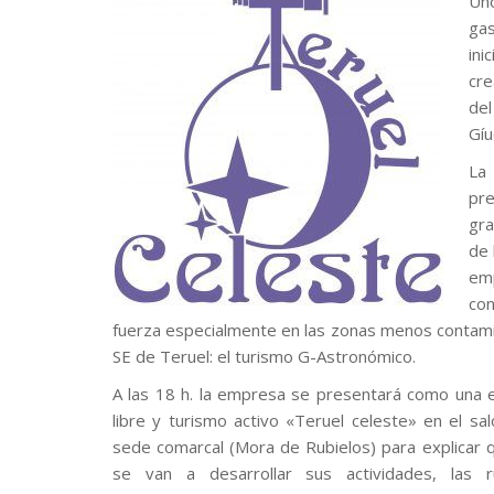
Un
gas
ini
cre
del
Gíu
La
pr
gra
de 
em
co
fuerza especialmente en las zonas menos contami
SE de Teruel: el turismo G-Astronómico.
A las 18 h. la empresa se presentará como una 
libre y turismo activo «Teruel celeste» en el sa
sede comarcal (Mora de Rubielos) para explicar 
se van a desarrollar sus actividades, las 