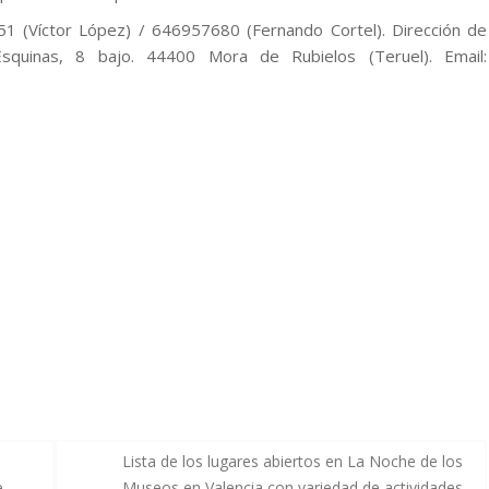
51 (Víctor López) / 646957680 (Fernando Cortel). Dirección de
squinas, 8 bajo. 44400 Mora de Rubielos (Teruel). Email:
Lista de los lugares abiertos en La Noche de los
e
Museos en Valencia con variedad de actividades