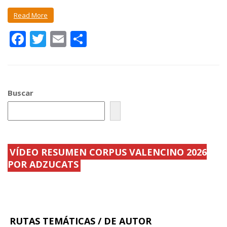
Read More
F
T
E
C
ac
w
m
o
e
itt
ai
m
b
er
l
p
Buscar
o
ar
o
ti
k
r
VÍDEO RESUMEN CORPUS VALENCINO 2026
POR ADZUCATS
RUTAS TEMÁTICAS / DE AUTOR