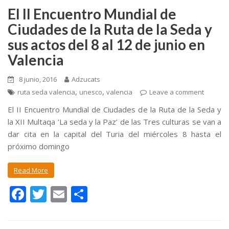
o
ti
El II Encuentro Mundial de
k
r
Ciudades de la Ruta de la Seda y
sus actos del 8 al 12 de junio en
Valencia
8 junio, 2016
Adzucats
,
,
ruta seda valencia
unesco
valencia
Leave a comment
El II Encuentro Mundial de Ciudades de la Ruta de la Seda y
la XII Multaqa ‘La seda y la Paz’ de las Tres culturas se van a
dar cita en la capital del Turia del miércoles 8 hasta el
próximo domingo
Read More
F
T
E
C
ac
w
m
o
e
itt
ai
m