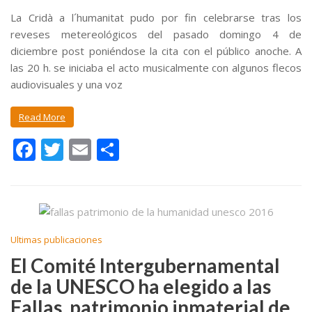
La Cridà a l´humanitat pudo por fin celebrarse tras los
reveses metereológicos del pasado domingo 4 de
diciembre post poniéndose la cita con el público anoche. A
las 20 h. se iniciaba el acto musicalmente con algunos flecos
audiovisuales y una voz
Read More
F
T
E
C
ac
w
m
o
e
itt
ai
m
b
er
l
p
o
ar
Ultimas publicaciones
o
ti
El Comité Intergubernamental
k
r
de la UNESCO ha elegido a las
Fallas, patrimonio inmaterial de