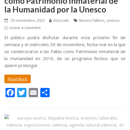
como Patrimonio Inmaterial de
la Humanidad por la Unesco
,
25 noviembre, 2022
Adzucats
Museo Fallero
unesco
Leave a comment
El público podrá disfrutar durante este próximo fin de
semana y el miércoles 30 de noviembre, fecha real en la que
se condecoraron a las Fallas como Patrimonio Inmaterial de
la Humanidad en 2016, de un programa festivo que se
quiere prolongar
Read More
F
T
E
C
ac
w
m
o
e
itt
ai
m
b
er
l
p
o
ar