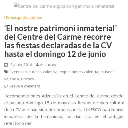
b
er
l
p
o
ar
Ultimas publicaciones
o
ti
‘El nostre patrimoni inmaterial’
k
r
del Centre del Carme recorre
las fiestas declaradas de la CV
hasta el domingo 12 de junio
3 junio, 2016
Adzucats
,
,
Eventos culturales Valencia
exposiciones valencia
museos
,
valencia
unesco
Leave a comment
Recomendaciones AdzucaTs: en el Centre del Carme desde
el pasado domingo 15 de mayo las fiestas de bien cultural
de la CV que han sido declaradas por la UNESCO patrimonio
inmaterial de la humanidad, se dan cita en el antiguo
refectorio del