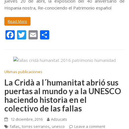
jueves 20 de abril, la exposición del 40 aniversario de
Hispania nostra, Re-conociendo el Patrimonio español
Read More
F
T
E
C
ac
w
m
o
e
itt
ai
m
b
er
l
p
o
ar
Ultimas publicaciones
o
ti
La Cridà a l´humanitat abrió sus
k
r
puertas al mundo y a la UNESCO
haciendo historia en el
colectivo de las fallas
12 diciembre, 2016
Adzucats
,
,
fallas
torres serranos
unesco
Leave a comment