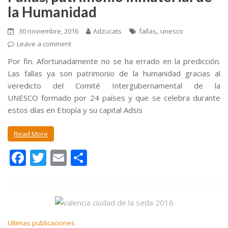
la Humanidad
,
30 noviembre, 2016
Adzucats
fallas
unesco
Leave a comment
Por fin. Afortunadamente no se ha errado en la predicción.
Las fallas ya son patrimonio de la humanidad gracias al
veredicto del Comité Intergubernamental de la
UNESCO formado por 24 países y que se celebra durante
estos días en Etiopía y su capital Adsis
Read More
F
T
E
C
ac
w
m
o
e
itt
ai
m
b
er
l
p
o
ar
Ultimas publicaciones