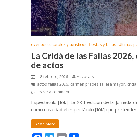
,
,
eventos culturales y turisticos
fiestas y fallas
Ultimas p
La Cridà de las Fallas 2026,
de actos
18 febrero, 2026
Adzucats
,
,
actos fallas 2026
carmen prades fallera mayor
crida
Leave a comment
Espectáculo [fók]. La XXII edición de la Jornada d
como novedad el espectáculo [fók] que pretenderá 
Read More