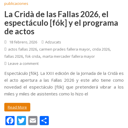
publicaciones
La Cridà de las Fallas 2026, el
espectáculo [fók] y el programa
de actos
18 febrero, 2026
Adzucats
,
,
,
actos fallas 2026
carmen prades fallera mayor
crida 2026
,
,
fallas 2026
fok crida
marta mercader fallera mayor
Leave a comment
Espectáculo [fók]. La XXII edición de la Jornada de la Cridà es
el acto apertura a las Fallas 2026 y este año tiene como
novedad el espectáculo [fók] que pretenderá vibrar a los
miles y miles de asistentes como lo hizo el
Read More
F
T
E
C