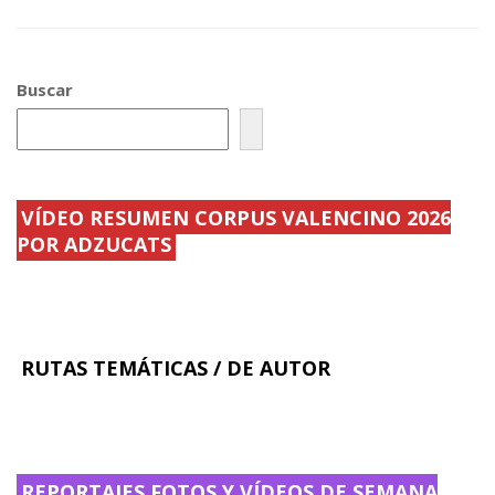
ac
w
m
o
e
itt
ai
m
b
er
l
p
Buscar
o
ar
o
ti
k
r
VÍDEO RESUMEN CORPUS VALENCINO 2026
POR ADZUCATS
RUTAS TEMÁTICAS / DE AUTOR
REPORTAJES FOTOS Y VÍDEOS DE SEMANA