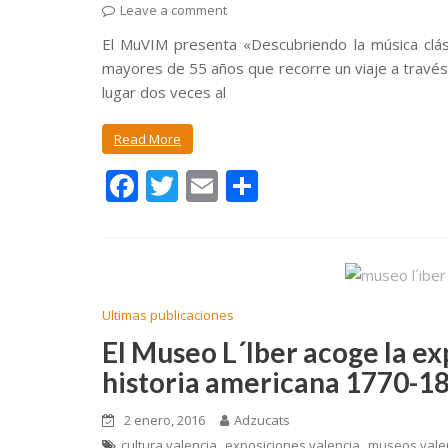
Leave a comment
El MuVIM presenta «Descubriendo la música clásic
mayores de 55 años que recorre un viaje a través 
lugar dos veces al
Read More
F
T
E
C
ac
w
m
o
e
itt
ai
m
b
er
l
p
o
ar
Ultimas publicaciones
o
ti
El Museo L´Iber acoge la e
k
r
historia americana 1770-1
2 enero, 2016
Adzucats
,
,
cultura valencia
exposiciones valencia
museos vale