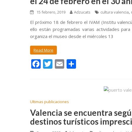
el 24 de febrero en el 30 a
,
15 febrero, 2019
Adzucats
cultura valencia
El próximo 18 de febrero el IVAM (Institu valenci
ello están programadas varias actividades para
organiza el museo desde el miércoles 13
Read More
F
T
E
C
ac
w
m
o
e
itt
ai
m
b
er
l
p
o
ar
Ultimas publicaciones
o
ti
Valencia se encuentra segú
k
r
destinos turísticos impresc