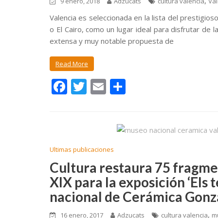
,
9 enero, 2018
Adzucats
cultura valencia
Val
Valencia es seleccionada en la lista del prestig
o El Cairo, como un lugar ideal para disfrutar de
extensa y muy notable propuesta de
Read More
F
T
E
C
ac
w
m
o
e
itt
ai
m
b
er
l
p
o
ar
Ultimas publicaciones
o
ti
Cultura restaura 75 fragmen
k
r
XIX para la exposición ‘Els
nacional de Cerámica Gonz
,
16 enero, 2017
Adzucats
cultura valencia
m