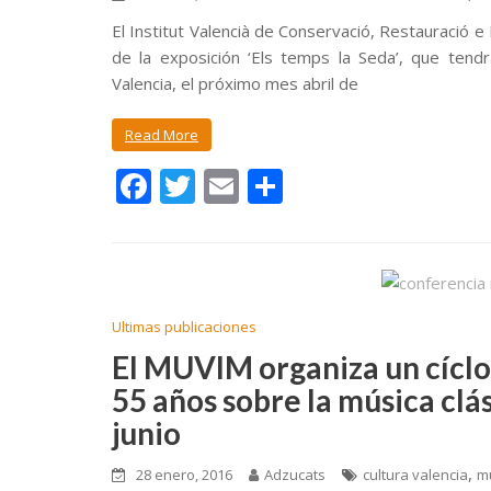
El Institut Valencià de Conservació, Restauració e
de la exposición ‘Els temps la Seda’, que ten
Valencia, el próximo mes abril de
Read More
F
T
E
C
ac
w
m
o
e
itt
ai
m
b
er
l
p
o
ar
Ultimas publicaciones
o
ti
El MUVIM organiza un cíclo
k
r
55 años sobre la música clás
junio
,
28 enero, 2016
Adzucats
cultura valencia
m