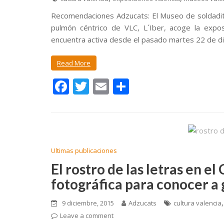
Recomendaciones Adzucats: El Museo de soldadi
pulmón céntrico de VLC, L´Iber, acoge la exp
encuentra activa desde el pasado martes 22 de di
Read More
F
T
E
C
ac
w
m
o
e
itt
ai
m
b
er
l
p
o
ar
Ultimas publicaciones
o
ti
El rostro de las letras en 
k
r
fotográfica para conocer a 
9 diciembre, 2015
Adzucats
cultura valencia
Leave a comment