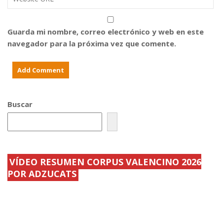
c
r
p
t
h
a
o
a
r
s
s
a
c
t
c
Guarda mi nombre, correo electrónico y web en este
o
a
o
navegador para la próxima vez que comente.
n
e
l
m
l
e
e
s
c
m
á
t
o
b
i
r
a
v
a
d
o
t
o
s
i
1
q
Buscar
v
8
u
o
d
e
s
.
q
d
.
u
.
.
.
.
.
.
.
VÍDEO RESUMEN CORPUS VALENCINO 2026
POR ADZUCATS