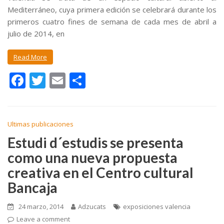
Mediterráneo, cuya primera edición se celebrará durante los
primeros cuatro fines de semana de cada mes de abril a
julio de 2014, en
Read More
F
T
E
C
ac
w
m
o
e
itt
ai
m
b
er
l
p
Ultimas publicaciones
o
ar
Estudi d´estudis se presenta
como una nueva propuesta
o
ti
creativa en el Centro cultural
k
r
Bancaja
24 marzo, 2014
Adzucats
exposiciones valencia
Leave a comment