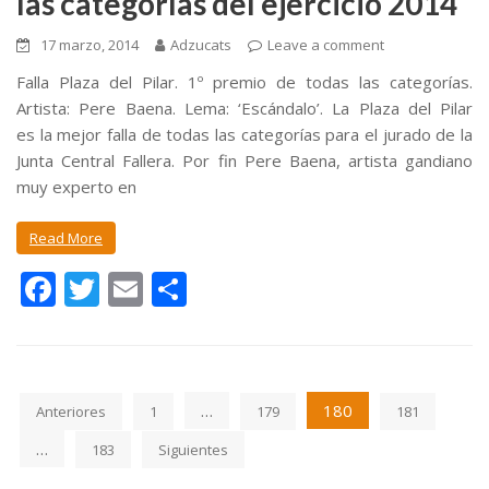
las categorías del ejercicio 2014
o
ti
k
r
17 marzo, 2014
Adzucats
Leave a comment
Falla Plaza del Pilar. 1º premio de todas las categorías.
Artista: Pere Baena. Lema: ‘Escándalo’. La Plaza del Pilar
es la mejor falla de todas las categorías para el jurado de la
Junta Central Fallera. Por fin Pere Baena, artista gandiano
muy experto en
Read More
F
T
E
C
ac
w
m
o
e
itt
ai
m
b
er
l
p
…
180
Anteriores
1
179
181
o
ar
…
o
ti
183
Siguientes