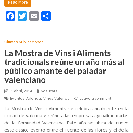
Read More
F
T
E
C
ac
w
m
o
e
itt
ai
m
b
er
l
p
Ultimas publicaciones
o
ar
La Mostra de Vins i Aliments
tradicionals reúne un año más al
o
ti
público amante del paladar
k
r
valenciano
1 abril, 2014
Adzucats
,
Eventos Valencia
Vinos Valencia
Leave a comment
La Mostra de Vins i Aliments se celebra anualmente en la
ciudad de Valencia y reúne a las empresas agroalimentarias
de la Comunidad Valenciana. Este año se ubica de nuevo
este clásico evento entre el Puente de las Flores y el de la