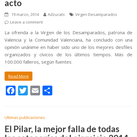
acto
19 marzo, 2014
Adzucats
Virgen Desamparados
Leave a comment
La ofrenda a la Virgen de los Desamparados, patrona de
Valencia y la Comunidad Valenciana, ha concluido con una
opinión unánime en haber sido uno de los mejores desfiles
organizados y cívicos de los últimos tiempos. Más de
100.000 falleros, según fuentes
Read More
F
T
E
C
ac
w
m
o
e
itt
ai
m
b
er
l
p
Ultimas publicaciones
o
ar
El Pilar, la mejor falla de todas