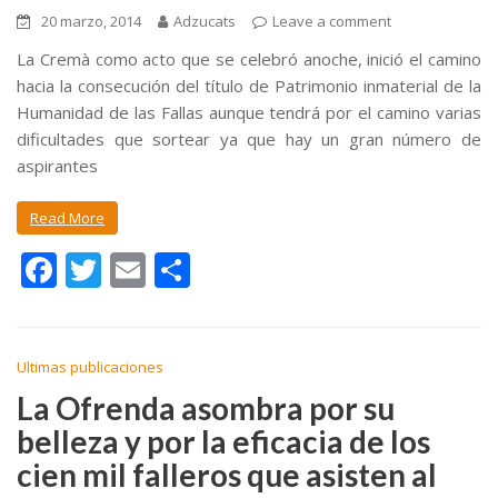
20 marzo, 2014
Adzucats
Leave a comment
La Cremà como acto que se celebró anoche, inició el camino
hacia la consecución del título de Patrimonio inmaterial de la
Humanidad de las Fallas aunque tendrá por el camino varias
dificultades que sortear ya que hay un gran número de
aspirantes
Read More
F
T
E
C
ac
w
m
o
e
itt
ai
m
b
er
l
p
Ultimas publicaciones
o
ar
La Ofrenda asombra por su
belleza y por la eficacia de los
o
ti
cien mil falleros que asisten al
k
r