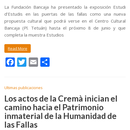
La Fundación Bancaja ha presentado la exposición Estudi
d’Estudis en las puertas de las fallas como una nueva
propuesta cultural que podrá verse en el Centro Cultural
Bancaja (Pl. Tetuán) hasta el próximo 8 de junio y que
completa la muestra Estudios
Read More
F
T
E
C
ac
w
m
o
e
itt
ai
m
b
er
l
p
Ultimas publicaciones
o
ar
Los actos de la Cremà inician el
camino hacia el Patrimonio
o
ti
inmaterial de la Humanidad de
k
r
las Fallas