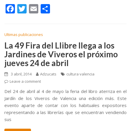
F
T
E
C
ac
w
m
o
e
itt
ai
m
b
er
l
p
Ultimas publicaciones
o
ar
La 49 Fira del Llibre llega a los
Jardines de Viveros el próximo
o
ti
jueves 24 de abril
k
r
3 abril, 2014
Adzucats
cultura valencia
Leave a comment
Del 24 de abril al 4 de mayo la feria del libro aterriza en el
Jardín de los Viveros de Valencia una edición más. Este
evento aparte de contar con los habituales expositores
representando a las librerías que se encuentran vendiendo
sus