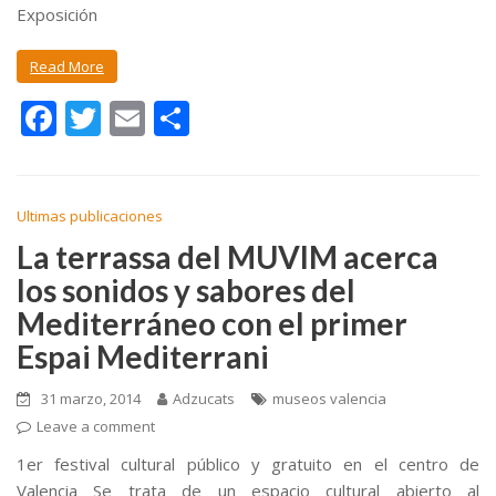
Exposición
Read More
F
T
E
C
ac
w
m
o
e
itt
ai
m
b
er
l
p
Ultimas publicaciones
o
ar
La terrassa del MUVIM acerca
los sonidos y sabores del
o
ti
Mediterráneo con el primer
k
r
Espai Mediterrani
31 marzo, 2014
Adzucats
museos valencia
Leave a comment
1er festival cultural público y gratuito en el centro de
Valencia Se trata de un espacio cultural abierto al