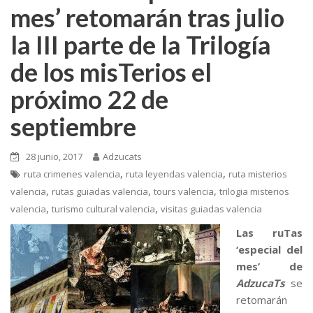
mes’ retomarán tras julio
la III parte de la Trilogía
de los misTerios el
próximo 22 de
septiembre
28 junio, 2017
Adzucats
,
,
ruta crimenes valencia
ruta leyendas valencia
ruta misterios
,
,
,
valencia
rutas guiadas valencia
tours valencia
trilogia misterios
,
,
valencia
turismo cultural valencia
visitas guiadas valencia
Las ruTas
‘especial del
mes’ de
AdzucaTs
se
retomarán