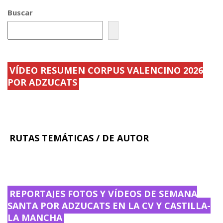
r
e
c
Buscar
a
n
i
l
e
a
e
f
s
s
i
.
d
c
.
e
.
.
V
.
a
.
.
VÍDEO RESUMEN CORPUS VALENCINO 2026
.
POR ADZUCATS
.
RUTAS TEMÁTICAS / DE AUTOR
REPORTAJES FOTOS Y VÍDEOS DE SEMANA
SANTA POR ADZUCATS EN LA CV Y CASTILLA-
LA MANCHA