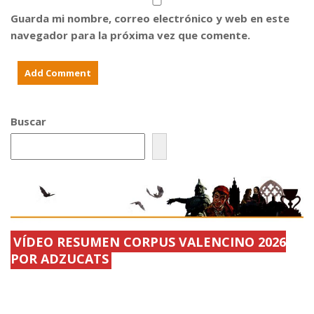
a
S
x
f
e
p
Guarda mi nombre, correo electrónico y web en este
i
c
o
e
c
s
navegador para la próxima vez que comente.
s
i
i
t
ó
c
a
n
i
d
e
ó
e
s
n
S
p
r
a
e
e
n
c
c
Buscar
V
i
o
i
a
m
c
l
e
e
.
n
n
.
d
.
.
a
.
b
.
l
.
.
.
VÍDEO RESUMEN CORPUS VALENCINO 2026
POR ADZUCATS