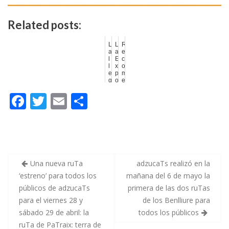
Related posts:
L
L
R
a
a
e
l
E
c
l
x
o
e
p
m
g
o
e
a
s
n
F
T
E
C
d
i
d
a
c
a
d
i
c
ac
w
m
o
e
ó
i
l
n
o
e
itt
ai
m
o
d
n
s
e
e
b
er
l
p
R
l
s
e
n
A
o
ar
y
i
d
Una nueva ruTa
adzucaTs realizó en la
e
n
z
s
o
u
‘estreno’ para todos los
mañana del 6 de mayo la
o
ti
M
T
c
públicos de adzucaTs
primera de las dos ruTas
a
2
a
k
r
g
0
T
para el viernes 28 y
de los Benlliure para
o
2
s
s
3
:
sábado 29 de abril: la
todos los públicos
d
h
R
ruTa de PaTraix: terra de
e
a
e