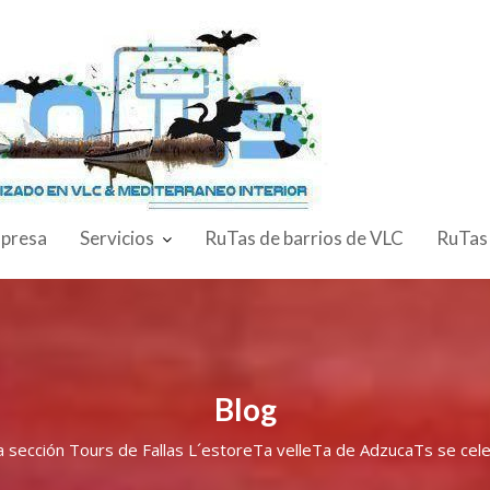
presa
Servicios
RuTas de barrios de VLC
RuTas
Blog
la sección Tours de Fallas L´estoreTa velleTa de AdzucaTs se cel