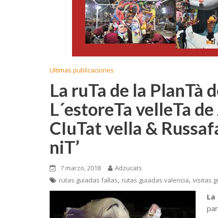
Ultimas publicaciones
La ruTa de la PlanTà d
L´estoreTa velleTa de
CIuTat vella & Russaf
niT’
7 marzo, 2018
Adzucats
,
,
rutas guiadas fallas
rutas guiadas valencia
visitas 
La
par