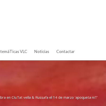
 temáTicas VLC
Noticias
Contactar
ebra en CIuTat vella & Russafa el 14 de marzo ‘apoqueta niT’