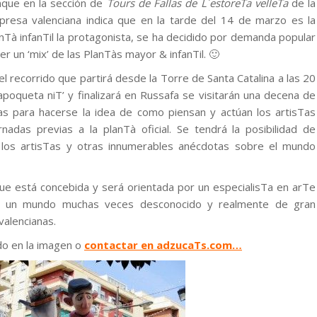
que en la sección de
Tours de Fallas de L´estoreTa velleTa
de la
resa valenciana indica que en la tarde del 14 de marzo es la
nTà infanTil la protagonista, se ha decidido por demanda popular
er un ‘mix’ de las PlanTàs mayor & infanTil. 🙂
el recorrido que partirá desde la Torre de Santa Catalina a las 20
‘apoqueta niT’ y finalizará en Russafa se visitarán una decena de
las para hacerse la idea de como piensan y actúan los artisTas
nadas previas a la planTà oficial. Se tendrá la posibilidad de
e los artisTas y otras innumerables anécdotas sobre el mundo
que está concebida y será orientada por un especialisTa en arTe
 en un mundo muchas veces desconocido y realmente de gran
valencianas.
do en la imagen o
contactar en adzucaTs.com…