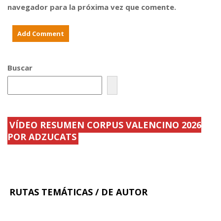
o
d
navegador para la próxima vez que comente.
n
e
e
m
s
a
d
n
e
d
l
a
a
d
ñ
a
Buscar
o
s
VÍDEO RESUMEN CORPUS VALENCINO 2026
POR ADZUCATS
RUTAS TEMÁTICAS / DE AUTOR