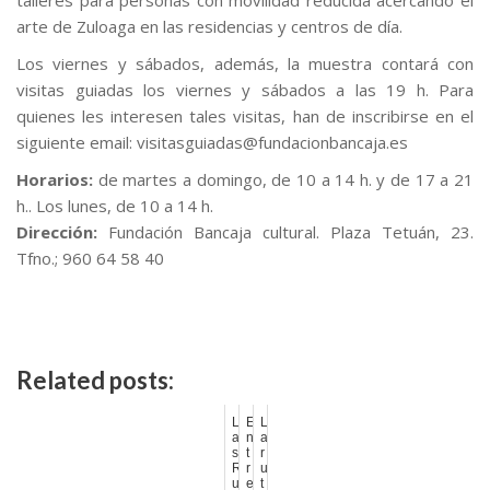
talleres para personas con movilidad reducida acercando el
arte de Zuloaga en las residencias y centros de día.
Los viernes y sábados, además, la muestra contará con
visitas guiadas los viernes y sábados a las 19 h. Para
quienes les interesen tales visitas, han de inscribirse en el
siguiente email: visitasguiadas@fundacionbancaja.es
Horarios:
de martes a domingo, de 10 a 14 h. y de 17 a 21
h.. Los lunes, de 10 a 14 h.
Dirección:
Fundación Bancaja cultural. Plaza Tetuán, 23.
Tfno.; 960 64 58 40
Related posts:
L
E
L
a
n
a
s
t
r
R
r
u
u
e
t