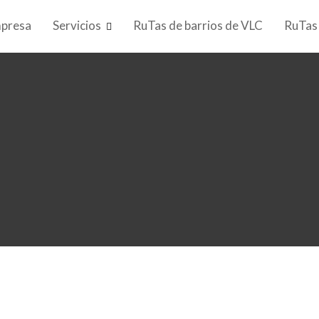
presa
Servicios
RuTas de barrios de VLC
RuTas