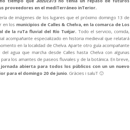
ucho tiempo que
adzucaTs
no tenía un repaso de futuros
sus proveedores en el mediTerráneo inTerior.
lería de imágenes de los lugares que el próximo domingo 13 de
r en los
municipios de Calles & Chelva, en la comarca de Los
 de la ruTa fluvial del Río Tuéjar.
Todo el servicio, comida,
ial acompañante especializado en historia medieval que relatará
 momento en la localidad de Chelva. Aparte otro guía acompañante
al del agua que marcha desde Calles hasta Chelva con algunas
 para los amantes de paseos fluviales y de la botánica. En breve,
 jornada abierta para todos los públicos con un un nuevo
ior para el domingo 20 de junio
. Gràcies i saluT 🙂