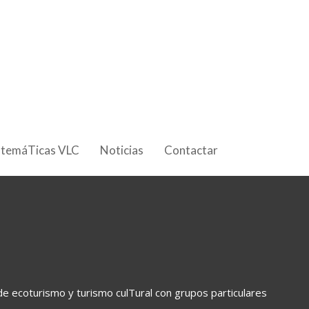
 temáTicas VLC
Noticias
Contactar
e ecoturismo y turismo culTural con grupos particulares