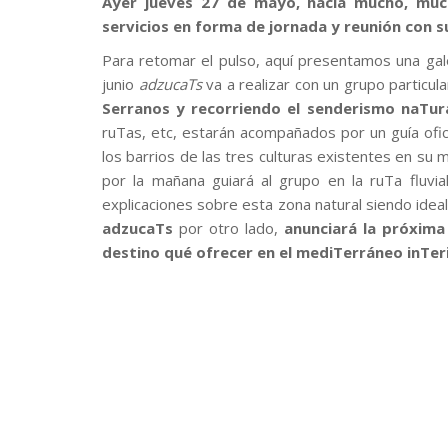
Ayer jueves 27 de mayo, hacía mucho, m
servicios en forma de jornada y reunión con 
Para retomar el pulso, aquí presentamos una ga
junio
adzucaTs
va a realizar con un grupo particula
Serranos y recorriendo el senderismo naTural
ruTas, etc, estarán acompañados por un guía ofic
los barrios de las tres culturas existentes en su
por la mañana guiará al grupo en la ruTa fluvi
explicaciones sobre esta zona natural siendo ideal
adzucaTs
por otro lado,
anunciará la próxima
destino qué ofrecer en el mediTerráneo inTer