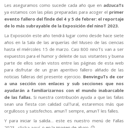
Les aseguramos como sucede cada año que en
adzucaTs
ya estamos con las pilas preparadas para acoger el
primer
evento fallero del finde del 4 y 5 de febrer: el reportaje
de lo más subrayable de la Exposición del ninoT 2023.
La Exposición este año tendrá lugar como desde hace siete
años en la Sala de las arquerías del Museo de las ciencias
hasta el miércoles 15 de marzo. Casi 800 ninoTs van a ser
expuestos para el humor y deleite de sus visitantes y buena
parte de ellos serán vistos entre las páginas de esta web
para disfrutar de un gran aperitivo fallero aliñado de las
noticias falleras del presente ejercicio.
BenvinguTs de cor
a una sección con enlaces y sub secciones que nos
ayudarán a familiarizarnos con el mundo inabarcable
de las fallas.
Si nuestra contribución ayuda a que las fallas
sean una fiesta con calidad culTural, estaremos más que
orgullosos y satisfechos. amunT sempre, amunT les falles.
Y para iniciar la salida… este es nuestro menú de Fallas
2023,
clicka aquí
o en la imagen de abajo. 😉