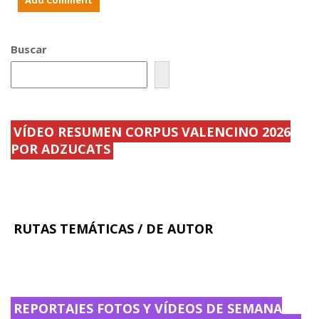
r
.
e
e
c
n
o
N
.
u
Buscar
.
e
.
.
.
.
VÍDEO RESUMEN CORPUS VALENCINO 2026
POR ADZUCATS
RUTAS TEMÁTICAS / DE AUTOR
REPORTAJES FOTOS Y VÍDEOS DE SEMANA