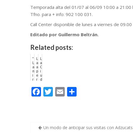
Temporada alta del 01/07 al 06/09 10:00 a 21:00 
Tfno. para + info: 902 100 031.
Call Center disponible de lunes a viernes de 09.0
Editado por Guillermo Beltrán.
Related posts:
"
L
L
L
a
a
a
a
C
m
p
i
i
e
u
r
r
d
a
t
a
F
T
E
C
d
u
d
a
r
d
f
a
e
ac
w
m
o
e
d
l
m
e
a
e
itt
ai
m
e
l
s
n
a
A
b
er
l
p
i
E
r
n
x
t
a
p
e
o
ar
Un modo de anticipar sus visitas con Adzucats
"
o
s