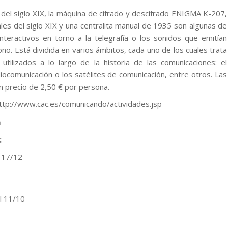
el siglo XIX, la máquina de cifrado y descifrado ENIGMA K-207,
les del siglo XIX y una centralita manual de 1935 son algunas de
nteractivos en torno a la telegrafía o los sonidos que emitían
o. Está dividida en varios ámbitos, cada uno de los cuales trata
utilizados a lo largo de la historia de las comunicaciones: el
 radiocomunicación o los satélites de comunicación, entre otros. Las
un precio de 2,50 € por persona.
ttp://www.cac.es/comunicando/actividades.jsp
:
l 17/12
l 11/10