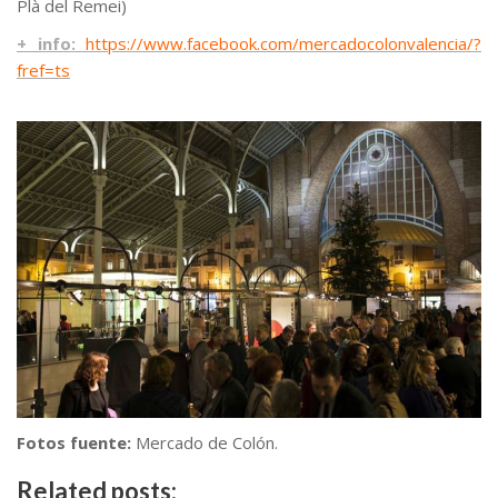
Plà del Remei)
+ info:
https://www.facebook.com/mercadocolonvalencia/?
fref=ts
Fotos fuente:
Mercado de Colón.
Related posts: