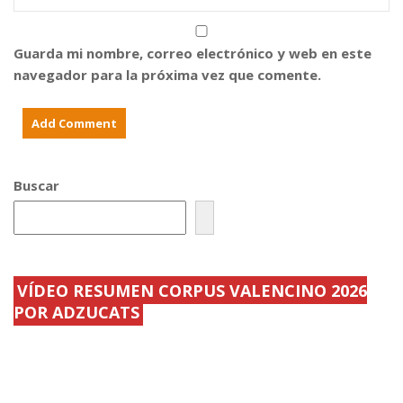
a
t
V
T
i
L
s
v
C
e
i
Guarda mi nombre, correo electrónico y web en este
s
d
t
a
navegador para la próxima vez que comente.
r
d
e
e
n
s
a
m
s
u
u
y
p
d
r
i
i
f
Buscar
m
e
e
r
r
e
a
n
v
t
i
e
s
s
.
y
VÍDEO RESUMEN CORPUS VALENCINO 2026
.
.
.
.
POR ADZUCATS
.