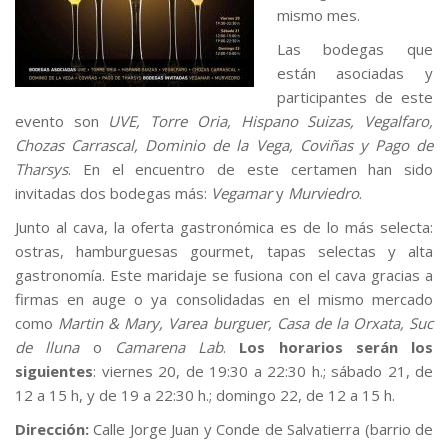
mismo mes.
Las bodegas que
están asociadas y
participantes de este
evento son
UVE, Torre Oria, Hispano Suizas, Vegalfaro,
Chozas Carrascal, Dominio de la Vega, Coviñas y Pago de
Tharsys
. En el encuentro de este certamen han sido
invitadas dos bodegas más:
Vegamar
y
Murviedro
.
Junto al cava, la oferta gastronómica es de lo más selecta:
ostras, hamburguesas gourmet, tapas selectas y alta
gastronomía. Este maridaje se fusiona con el cava gracias a
firmas en auge o ya consolidadas en el mismo mercado
como
Martin & Mary, Varea burguer, Casa de la Orxata, Suc
de lluna
o
Camarena Lab
.
Los horarios serán los
siguientes
: viernes 20, de 19:30 a 22:30 h.; sábado 21, de
12 a 15 h, y de 19 a 22:30 h.; domingo 22, de 12 a 15 h.
Dirección:
Calle Jorge Juan y Conde de Salvatierra (barrio de