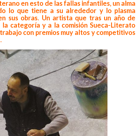
erano en esto de las fallas infantiles, un alma
do lo que tiene a su alrededor y lo plasma
en sus obras. Un artista que tras un año de
 la categoría y a la comisión Sueca-Literato
trabajo con premios muy altos y competitivos
.