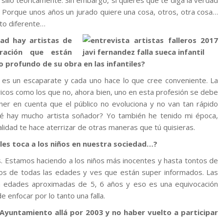
rsillo teóricamente. Sin embargo, si quieres que te diga la verdad
il. Porque unos años un jurado quiere una cosa, otros, otra cosa…
sto diferente…
ad hay artistas de
ración que están
o profundo de su obra en las infantiles?
sí es un escaparate y cada uno hace lo que cree conveniente. La
ricos como los que no, ahora bien, uno en esta profesión se debe
ner en cuenta que el público no evoluciona y no van tan rápido
ué hay mucho artista soñador? Yo también he tenido mi época,
alidad te hace aterrizar de otras maneras que tú quisieras.
es toca a los niños en nuestra sociedad…?
. Estamos haciendo a los niños más inocentes y hasta tontos de
ños de todas las edades y ves que están super informados. Las
n edades aproximadas de 5, 6 años y eso es una equivocación
enfocar por lo tanto una falla.
 Ayuntamiento allá por 2003 y no haber vuelto a participar