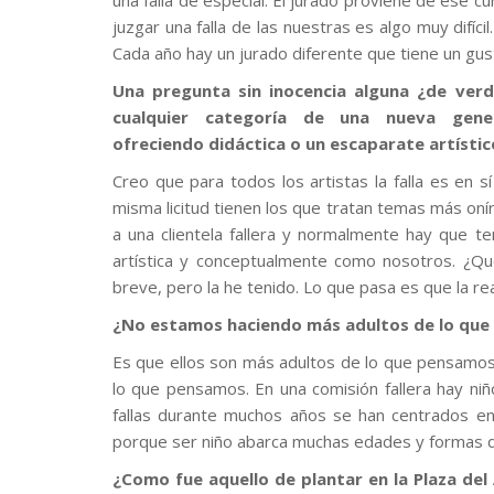
una falla de especial. El jurado proviene de ese cu
juzgar una falla de las nuestras es algo muy difíc
Cada año hay un jurado diferente que tiene un gu
Una pregunta sin inocencia alguna ¿de verd
cualquier categoría de una nueva gene
ofreciendo didáctica o un escaparate artístic
Creo que para todos los artistas la falla es en 
misma licitud tienen los que tratan temas más oní
a una clientela fallera y normalmente hay que te
artística y conceptualmente como nosotros. ¿Q
breve, pero la he tenido. Lo que pasa es que la re
¿No estamos haciendo más adultos de lo que l
Es que ellos son más adultos de lo que pensamos
lo que pensamos. En una comisión fallera hay ni
fallas durante muchos años se han centrados e
porque ser niño abarca muchas edades y formas de 
¿Como fue aquello de plantar en la Plaza del