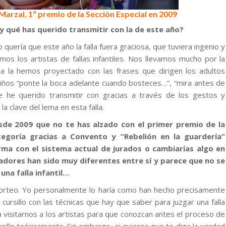
arzal, 1º premio de la Sección Especial en 2009
 y qué has querido transmitir con la de este año?
quería que este año la falla fuera graciosa, que tuviera ingenio y
os los artistas de fallas infantiles. Nos llevamos mucho por la
lla la hemos proyectado con las frases que dirigen los adultos
iños “ponte la boca adelante cuando bosteces…”, “mira antes de
e he querido transmitir con gracias a través de los gestos y
a clave del lema en esta falla.
sde 2009 que no te has alzado con el primer premio de la
tegoría gracias a Convento y “Rebelión en la guardería”
rma con el sistema actual de jurados o cambiarías algo en
adores han sido muy diferentes entre sí y parece que no se
una falla infantil…
sorteo. Yo personalmente lo haría como han hecho precisamente
 cursillo con las técnicas que hay que saber para juzgar una falla
 a visitarnos a los artistas para que conozcan antes el proceso de