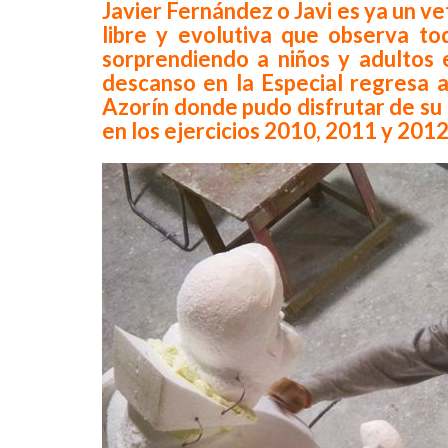
Javier Fernández o Javi es ya un vet
libre y evolutiva que observa to
sorprendiendo a niños y adultos 
descanso en la Especial regresa a
Azorín donde pudo disfrutar de su 
en los ejercicios 2010, 2011 y 2012