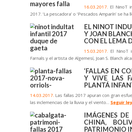
16.03.2017.
El NinoT in
2017. ‘La pescadora’ o ‘Pescados Amparín’ se ha l
EL NINOT INDU
Y JOAN BLANC
CON EL LEMA D
15.03.2017.
El NinoT i
Farnals y el artista de Algemesí, Joan S. Blanch a
‘FALLAS EN C
Y VIVE LAS F
PLANTÁ INFAN
14.03.2017.
Las fallas 2017 apuran con gran esfue
las inclemencias de la lluvia y el viento…
Seguir le
IMÁGENES DE
CHINA, BOL
PATRIMONIO I