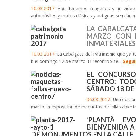
10.03.2017.
Aquí tenemos imágenes y un vídeo s
automóviles y motos clásicas y antiguas se reúnen
LA CABALGATA
MARZO CON D
INMATERIALES
10.03.2017.
La Cabalgata del Patrimonio que ya tu
h el domingo 12 de marzo. El recorrido se…
Segui
EL CONCURSO
CENTRO: TODO
SÁBADO 18 D
06.03.2017.
Una edición
marzo, la exposición de maquetas de fallas abierto
‘PLANTÀ EV
BIENVENIDA A
DE MONUMENTOS EN LA CALLE