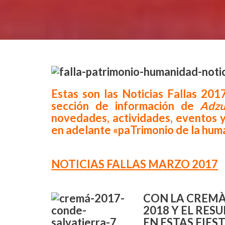
Estas son las Noticias Fallas 201
sección de información de
Adzu
novedades, actividades, eventos y
en adelante «paTrimonio de la hum
.
NOTICIAS FALLAS MARZO 2017
.
CON LA CREMÀ
2018 Y EL RES
EN ESTAS FIES