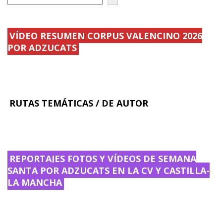
C
e
.
.
d
.
.
.
.
.
.
.
VÍDEO RESUMEN CORPUS VALENCINO 2026
POR ADZUCATS
RUTAS TEMÁTICAS / DE AUTOR
REPORTAJES FOTOS Y VÍDEOS DE SEMANA
SANTA POR ADZUCATS EN LA CV Y CASTILLA-
LA MANCHA