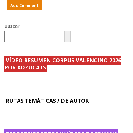
o
s
d
p
o
ú
m
b
i
l
n
i
Buscar
g
c
o
o
2
s
0
y
.
.
.
.
.
.
VÍDEO RESUMEN CORPUS VALENCINO 2026
POR ADZUCATS
RUTAS TEMÁTICAS / DE AUTOR