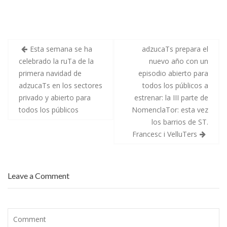
ac
w
m
o
t
a
t
r
n
o
e
itt
ai
m
o
i
m
n
z
a
b
er
l
p
o
a
r
m
e
á
o
ar
í
l
e
Esta semana se ha
adzucaTs prepara el
a
c
l
'
o
p
celebrado la ruTa de la
nuevo año con un
o
ti
,
n
r
primera navidad de
episodio abierto para
t
c
i
k
r
a
i
m
adzucaTs en los sectores
todos los públicos a
l
e
e
l
r
r
privado y abierto para
estrenar: la III parte de
e
t
f
todos los públicos
NomenclaTor: esta vez
r
o
i
e
T
n
los barrios de ST.
s
r
d
e
o
e
Francesc i VelluTers
s
m
s
p
p
e
a
a
m
c
t
a
i
u
n
a
b
a
Leave a Comment
l
a
d
e
c
e
s
o
s
p
n
e
a
e
p
r
l
t
a
q
i