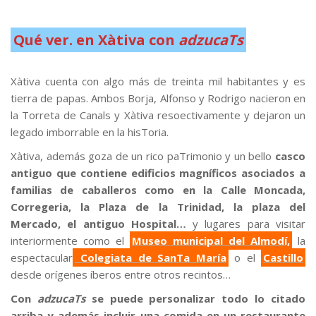
Qué ver. en Xàtiva con
adzucaTs
.
Xàtiva cuenta con algo más de treinta mil habitantes y es
tierra de papas. Ambos Borja, Alfonso y Rodrigo nacieron en
la Torreta de Canals y Xàtiva resoectivamente y dejaron un
legado imborrable en la hisToria.
Xàtiva, además goza de un rico paTrimonio y un bello
casco
antiguo que contiene edificios magníficos asociados a
familias de caballeros como en la Calle Moncada,
Corregeria, la Plaza de la Trinidad, la plaza del
Mercado, el antiguo Hospital…
y lugares para visitar
interiormente como el
Museo municipal del Almodí,
la
espectacular
Colegiata de SanTa María
o el
Castillo
desde orígenes íberos entre otros recintos…
Con
adzucaTs
se puede personalizar todo lo citado
arriba y además incluir una comida en un restaurante