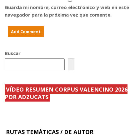
o
e
s
x
Guarda mi nombre, correo electrónico y web en este
c
p
í
o
navegador para la próxima vez que comente.
c
s
l
i
o
c
s
i
C
ó
i
n
n
:
e
d
Buscar
d
e
e
l
h
R
o
e
y
n
y
a
P
c
l
i
a
.
VÍDEO RESUMEN CORPUS VALENCINO 2026
.
.
POR ADZUCATS
.
.
.
RUTAS TEMÁTICAS / DE AUTOR