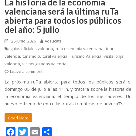
La hisToria de la economía
valenciana será la última ruTa
abierta para todos los públicos
del año: 5 julio
26 junio, 2026
Adzucats
,
,
guias oficiales valencia
ruta economia valenciana
tours
,
,
,
valencia
turismo cultural valencia
Turismo Valencia
visita lonja
,
valencia
visitas guiadas valencia
Leave a comment
La próxima ruTa abierta para todos los públicos será el
domingo 05 de julio a las 11 h. y tratará sobre la historia de
la economía valenciana: el templo de los mercaderes. Un
nuevo estreno de entre las rutas temáticas de adzucaTs
Read More
F
T
E
C