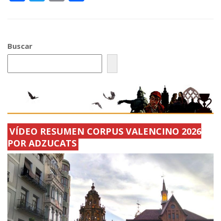
ac
w
m
o
e
itt
ai
m
b
er
l
p
Buscar
o
ar
o
ti
k
r
VÍDEO RESUMEN CORPUS VALENCINO 2026
POR ADZUCATS