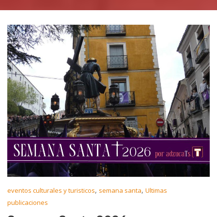
,
,
eventos culturales y turisticos
semana santa
Ultimas
publicaciones