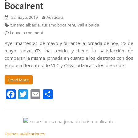
Bocairent
22 mayo, 2019
Adzucats
,
,
turismo albaida
turismo bocairent
vall albaida
Leave a comment
Ayer martes 21 de mayo y durante la jornada de hoy, 22 de
mayo, adzucaTs ha tenido y tiene la satisfacción de
compartir la misma jornada en cuanto a los destinos con dos
grupos diferentes de VLC y Oliva. adzucaTs les describe
Read More
F
T
E
C
ac
w
m
o
e
itt
ai
m
b
er
l
p
o
ar
Ultimas publicaciones