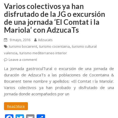
o
ti
Varios colectivos ya han
k
r
disfrutado de la JG o excursión
de una jornada ‘El Comtat i la
Mariola’ con AdzucaTs
9 mayo, 2016
Adzucats
,
,
turismo bocairent
turismo cocentaina
turismo cultural
,
valencia
turismo mediterraneo interior
Leave a comment
La Jornada gastroculTural o excursión de una jornada de
duración de AdzucaTs a las poblaciones de Cocentaina &
Bocairent tiene nombre y apellidos: «El Comtat i la Mariola’.
Varios colectivos ya han probado y disfrutado de una
jornada donde acompañados por un
Read More