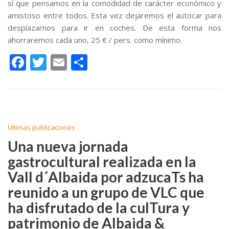
sí que pensamos en la comodidad de carácter económico y
amistoso entre todos. Esta vez dejaremos el autocar para
desplazarnos para ir en coches. De esta forma nos
ahorraremos cada uno, 25 € / pers. como mínimo.
F
T
E
C
ac
w
m
o
e
itt
ai
m
b
er
l
p
o
ar
Ultimas publicaciones
o
ti
Una nueva jornada
k
r
gastrocultural realizada en la
Vall d´Albaida por adzucaTs ha
reunido a un grupo de VLC que
ha disfrutado de la culTura y
patrimonio de Albaida &