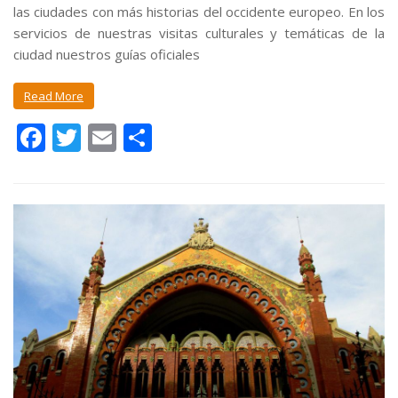
las ciudades con más historias del occidente europeo. En los
servicios de nuestras visitas culturales y temáticas de la
ciudad nuestros guías oficiales
Read More
F
T
E
C
ac
w
m
o
e
itt
ai
m
b
er
l
p
o
ar
o
ti
k
r