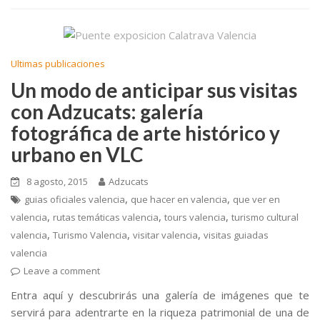
e
itt
ai
m
b
er
l
p
o
ar
Ultimas publicaciones
o
ti
Un modo de anticipar sus visitas
k
r
con Adzucats: galería
fotográfica de arte histórico y
urbano en VLC
8 agosto, 2015
Adzucats
,
,
guias oficiales valencia
que hacer en valencia
que ver en
,
,
,
valencia
rutas temáticas valencia
tours valencia
turismo cultural
,
,
,
valencia
Turismo Valencia
visitar valencia
visitas guiadas
valencia
Leave a comment
Entra aquí y descubrirás una galería de imágenes que te
servirá para adentrarte en la riqueza patrimonial de una de