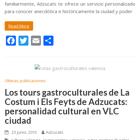
familiarmente, Adzucats te ofrece un servicio personalizado
para conocer anecdótica e históricamente la ciudad y poder
Read More
F
T
E
C
ac
w
m
o
e
itt
ai
m
b
er
l
p
o
ar
Ultimas publicaciones
o
ti
Los tours gastroculturales de La
k
r
Costum i Els Feyts de Adzucats:
personalidad cultural en VLC
ciudad
23 junio, 2015
Adzucats
,
,