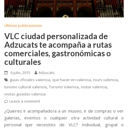
Ultimas publicaciones
VLC ciudad personalizada de
Adzucats te acompaña a rutas
comerciales, gastronómicas o
culturales
6 julio, 2015
Adzucats
,
,
,
guias oficiales valencia
que hacer en valencia
tours valencia
,
,
,
turismo cultural valencia
Turismo Valencia
visitar valencia
visitas guiadas valencia
Leave a comment
¿Quieres ir acompañado/a a un museo, ir de compras o ver
galerías, eventos o cualquier otra actividad cultural o
personal que necesites de VLC? Individual, grupal o