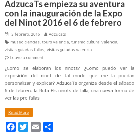
AdzucaTs empieza su aventura
con la inauguración de la Expo
del Ninot 2016 el 6 de febrero
3 febrero, 2016
Adzucats
,
,
,
museo ciencias
tours valencia
turismo cultural valencia
,
visitas guiadas fallas
visitas guiadas valencia
Leave a comment
¿Como se elaboran los ninots? ¿Como puedo ver la
exposición del ninot de tal modo que me la puedan
personalizar y explicar? AdzucaTs organiza desde el sábado
6 de febrero la Ruta Els ninots de falla, una nueva forma de
ver las pre fallas
Read More
F
T
E
C
ac
w
m
o