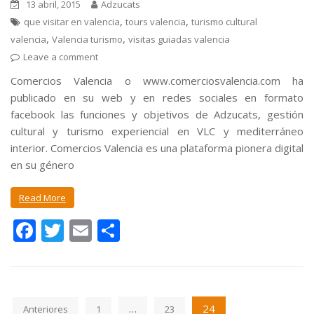
13 abril, 2015
Adzucats
,
,
que visitar en valencia
tours valencia
turismo cultural
,
,
valencia
Valencia turismo
visitas guiadas valencia
Leave a comment
Comercios Valencia o www.comerciosvalencia.com ha
publicado en su web y en redes sociales en formato
facebook las funciones y objetivos de Adzucats, gestión
cultural y turismo experiencial en VLC y mediterráneo
interior. Comercios Valencia es una plataforma pionera digital
en su género
Read More
F
T
E
C
ac
w
m
o
e
itt
ai
m
b
er
l
p
…
24
Anteriores
1
23