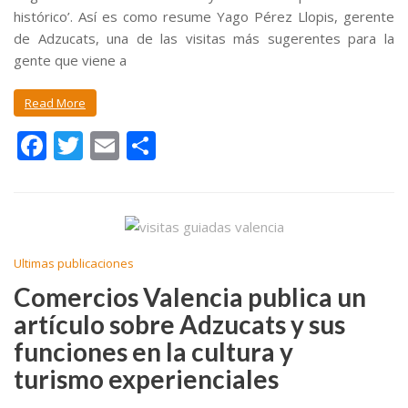
histórico’. Así es como resume Yago Pérez Llopis, gerente
de Adzucats, una de las visitas más sugerentes para la
gente que viene a
Read More
F
T
E
C
ac
w
m
o
e
itt
ai
m
b
er
l
p
o
ar
Ultimas publicaciones
o
ti
Comercios Valencia publica un
k
r
artículo sobre Adzucats y sus
funciones en la cultura y
turismo experienciales