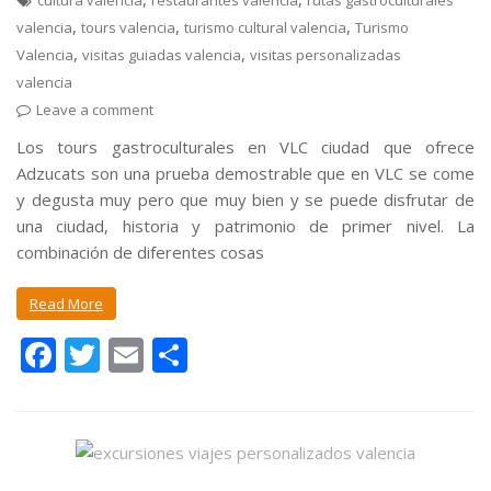
cultura valencia
restaurantes valencia
rutas gastroculturales
,
,
,
valencia
tours valencia
turismo cultural valencia
Turismo
,
,
Valencia
visitas guiadas valencia
visitas personalizadas
valencia
Leave a comment
Los tours gastroculturales en VLC ciudad que ofrece
Adzucats son una prueba demostrable que en VLC se come
y degusta muy pero que muy bien y se puede disfrutar de
una ciudad, historia y patrimonio de primer nivel. La
combinación de diferentes cosas
Read More
F
T
E
C
ac
w
m
o
e
itt
ai
m
b
er
l
p