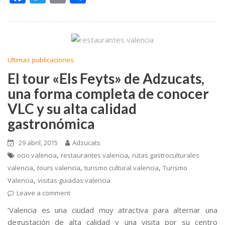
ac
w
m
o
e
itt
ai
m
b
er
l
p
o
ar
Ultimas publicaciones
o
ti
El tour «Els Feyts» de Adzucats,
k
r
una forma completa de conocer
VLC y su alta calidad
gastronómica
29 abril, 2015
Adzucats
,
,
ocio valencia
restaurantes valencia
rutas gastroculturales
,
,
,
valencia
tours valencia
turismo cultural valencia
Turismo
,
Valencia
visitas guiadas valencia
Leave a comment
‘Valencia es una ciudad muy atractiva para alternar una
degustación de alta calidad y una visita por su centro