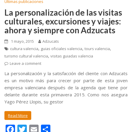
o
ar
Ultimas publicaciones
o
ti
La personalización de las visitas
k
r
culturales, excursiones y viajes:
ahora y siempre con Adzucats
1 mayo, 2015
Adzucats
,
,
,
cultura valencia
guias oficiales valencia
tours valencia
,
turismo cultural valencia
visitas guiadas valencia
Leave a comment
La personalización y la satisfacción del cliente con Adzucats
es un motivo más para crecer por parte de esta joven
empresa valenciana después de la agenda que tiene por
delante durante esta primavera 2015. Como nos asegura
Yago Pérez Llopis, su gestor
Read More
F
T
E
C