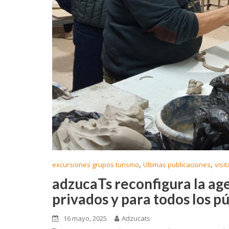
,
,
excursiones grupos turismo
Ultimas publicaciones
visi
adzucaTs reconfigura la age
privados y para todos los p
16 mayo, 2025
Adzucats