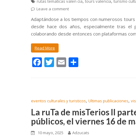
,
,
rutas tematicas valen cia
tours valencia
turismo cult
Leave a comment
Adaptándose a los tiempos con numerosos tours 
desde hace dos años, especialmente tras el p
colaborando desde entonces con plataformas como
Read More
F
T
E
C
ac
w
m
o
e
itt
ai
m
b
er
l
p
o
ar
,
,
eventos culturales y turisticos
Ultimas publicaciones
vi
o
ti
La ruTa de misTerios II part
k
r
públicos, el viernes 16 de 
10 mayo, 2025
Adzucats