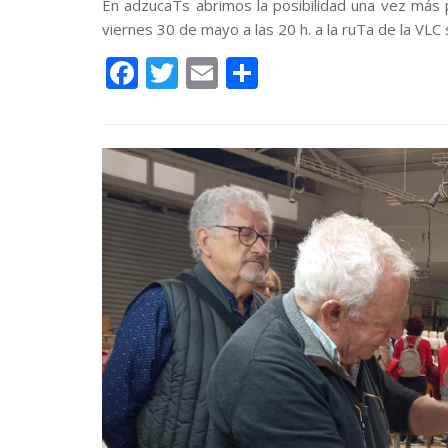
En adzucaTs abrimos la posibilidad una vez más 
viernes 30 de mayo a las 20 h. a la ruTa de la VLC 
F
T
E
C
ac
w
m
o
e
itt
ai
m
b
er
l
p
o
ar
o
ti
k
r