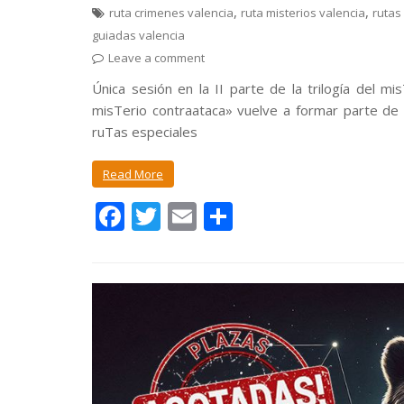
,
,
ruta crimenes valencia
ruta misterios valencia
rutas
guiadas valencia
Leave a comment
Única sesión en la II parte de la trilogía del m
misTerio contraataca» vuelve a formar parte de l
ruTas especiales
Read More
F
T
E
C
ac
w
m
o
e
itt
ai
m
b
er
l
p
o
ar
o
ti
k
r