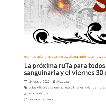
,
,
eventos culturales y turisticos
Ultimas publicaciones
vi
La próxima ruTa para todos 
sanguinaria y el viernes 30
24 mayo, 2025
Adzucats
,
,
guias oficiales valencia
ruta crimenes valencia
rutas
guiadas valencia
Leave a comment