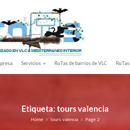
presa
Servicios
RuTas de barrios de VLC
RuTas
Etiqueta:
tours valencia
Home
tours valencia
Page 2