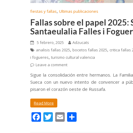
,
fiestas y fallas
Ultimas publicaciones
Fallas sobre el papel 2025:
Santaeulalia Falles i Fogue
5 febrero, 2025
Adzucats
,
,
analisis fallas 2025
bocetos fallas 2025
critica fallas
,
i fogueres
turismo cultural valencia
Leave a comment
Sigue la consolidación entre hermanos. La Famili
Sueca con un nuevo intento de convencer a públ
pisaron el corazón oeste de Russafa.
Read More
F
T
E
C
ac
w
m
o