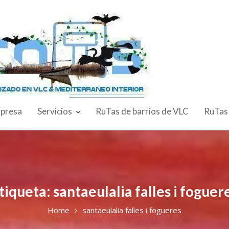
presa
Servicios
RuTas de barrios de VLC
RuTas
tiqueta:
santaeulalia falles i foguer
Home
santaeulalia falles i fogueres