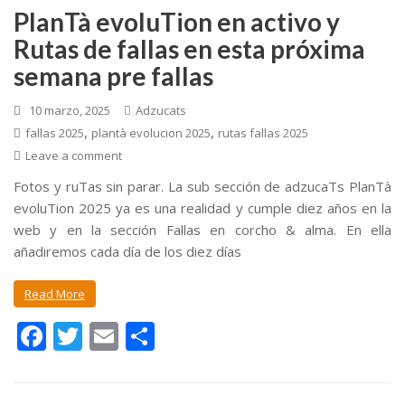
PlanTà evoluTion en activo y
Rutas de fallas en esta próxima
semana pre fallas
10 marzo, 2025
Adzucats
,
,
fallas 2025
plantà evolucion 2025
rutas fallas 2025
Leave a comment
Fotos y ruTas sin parar. La sub sección de adzucaTs PlanTà
evoluTion 2025 ya es una realidad y cumple diez años en la
web y en la sección Fallas en corcho & alma. En ella
añadiremos cada día de los diez días
Read More
F
T
E
C
ac
w
m
o
e
itt
ai
m