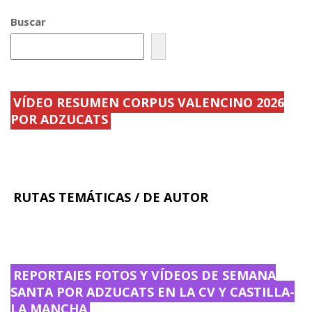
b
er
l
p
Buscar
o
ar
o
ti
k
r
VÍDEO RESUMEN CORPUS VALENCINO 2026
POR ADZUCATS
RUTAS TEMÁTICAS / DE AUTOR
REPORTAJES FOTOS Y VÍDEOS DE SEMANA
SANTA POR ADZUCATS EN LA CV Y CASTILLA-
LA MANCHA