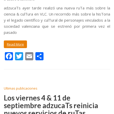
adzucaTs ayer tarde realizó una nueva ruTa más sobre la
ciencia & culTura en VLC. Un recorrido más sobre la hisToria
y el legado científico y culTural de personajes vinculados a la
sociedad valenciana que se estrenó por primera vez el
pasado
Read More
F
T
E
C
ac
w
m
o
e
itt
ai
m
b
er
l
p
o
ar
Ultimas publicaciones
o
ti
Los viernes 4 & 11 de
k
r
septiembre adzucaTs reinicia
nuevos servicios de ruTas