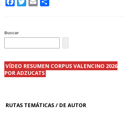
F
T
E
C
ac
w
m
o
e
itt
ai
m
b
er
l
p
Buscar
o
ar
o
ti
k
r
VÍDEO RESUMEN CORPUS VALENCINO 2026
POR ADZUCATS
RUTAS TEMÁTICAS / DE AUTOR