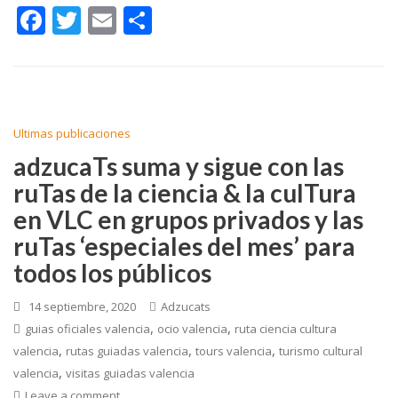
F
T
E
C
ac
w
m
o
e
itt
ai
m
b
er
l
p
o
ar
Ultimas publicaciones
o
ti
adzucaTs suma y sigue con las
k
r
ruTas de la ciencia & la culTura
en VLC en grupos privados y las
ruTas ‘especiales del mes’ para
todos los públicos
14 septiembre, 2020
Adzucats
,
,
guias oficiales valencia
ocio valencia
ruta ciencia cultura
,
,
,
valencia
rutas guiadas valencia
tours valencia
turismo cultural
,
valencia
visitas guiadas valencia
Leave a comment