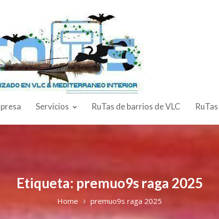
presa
Servicios
RuTas de barrios de VLC
RuTas
Etiqueta:
premuo9s raga 2025
Home
premuo9s raga 2025