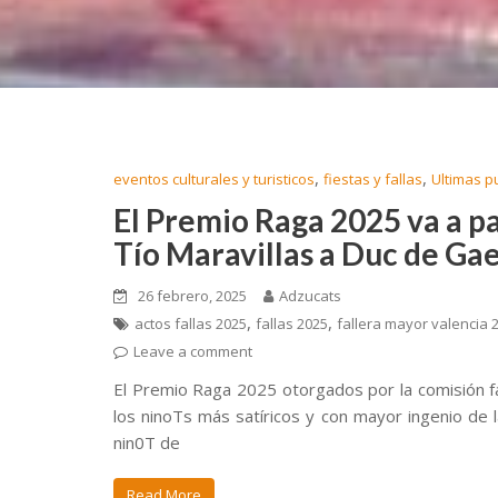
,
,
eventos culturales y turisticos
fiestas y fallas
Ultimas p
El Premio Raga 2025 va a para
Tío Maravillas a Duc de Ga
26 febrero, 2025
Adzucats
,
,
actos fallas 2025
fallas 2025
fallera mayor valencia 
Leave a comment
El Premio Raga 2025 otorgados por la comisión fal
los ninoTs más satíricos y con mayor ingenio de 
nin0T de
Read More