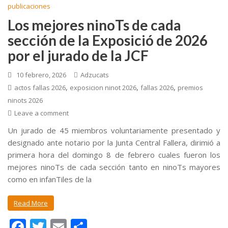
publicaciones
Los mejores ninoTs de cada
sección de la Exposició de 2026
por el jurado de la JCF
10 febrero, 2026
Adzucats
,
,
,
actos fallas 2026
exposicion ninot 2026
fallas 2026
premios
ninots 2026
Leave a comment
Un jurado de 45 miembros voluntariamente presentado y
designado ante notario por la Junta Central Fallera, dirimió a
primera hora del domingo 8 de febrero cuales fueron los
mejores ninoTs de cada sección tanto en ninoTs mayores
como en infanTiles de la
Read More
F
T
E
C