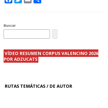
ac
w
m
o
e
itt
ai
m
b
er
l
p
Buscar
o
ar
o
ti
k
r
VÍDEO RESUMEN CORPUS VALENCINO 2026
POR ADZUCATS
RUTAS TEMÁTICAS / DE AUTOR